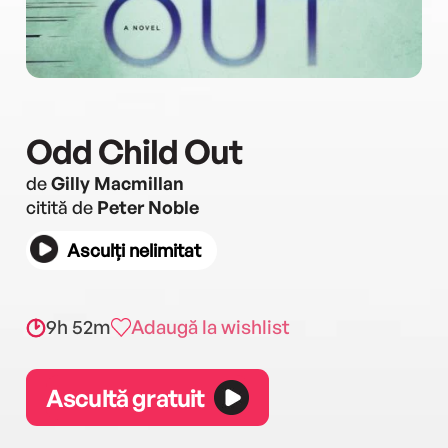
Odd Child Out
de
Gilly Macmillan
citită de
Peter Noble
Asculți nelimitat
9h 52m
Adaugă la wishlist
Ascultă gratuit