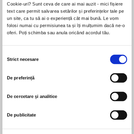
Cookie-uri? Sunt ceva de care ai mai auzit - mici fișiere
text care permit salvarea setărilor și preferințelor tale pe
un site, ca tu să ai o experiență cât mai bună. Le vom
Despre
carte
folosi numai cu permisiunea ta și îți mulțumim dacă ne-o
oferi. Poți schimba sau anula oricând acordul tău.
How well do you know the people you love…?
Best friends Noah Sadler and Abdi Mahad have
Selecția
always been inseparable. But when Noah is
Strict necesare
consimțământului
found floating unconscious in Bristol's Feeder
MAI MULT
Canal, Abdi can't--or won't--tell anyone what
De preferință
În acest moment nu există recenzii
happened.
pentru această carte
Just back from a mandatory leave following his
De cercetare și analitice
Gilly Macmillan
last case, Detective Jim Clemo is now assigned
to look into this unfortunate accident. But
Gilly Macmillan is the internationally bestselling
De publicitate
tragedy strikes and what looked like the simple
author of nine novels including The Manor House,
case of a prank gone wrong soon ignites into a
The Perfect Girl, The Nanny, and The Long
public battle. Noah is British. Abdi is a Somali