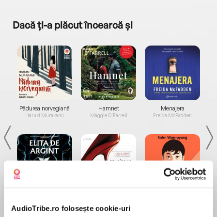
Dacă ți-a plăcut încearcă și
a...
Pădurea norvegiană
Hamnet
Menajera
I
Haruki Murakami
Maggie O'Farrell
Freida McFadden
Elita de Argint (Elita
Diavolul se îmbracă de
Migdală
de...
la...
Dani Francis
Lauren Weisberger
Sohn Won-pyung
AudioTribe.ro folosește cookie-uri