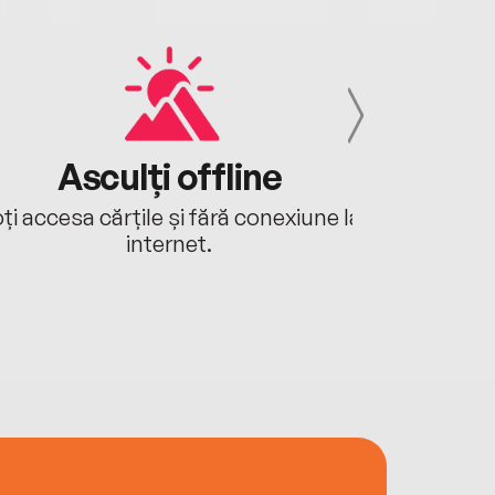
Asculți offline
Aj
ți accesa cărțile și fără conexiune la
Ascultă a
internet.