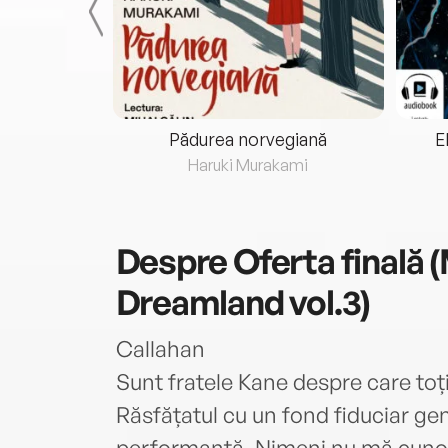
eria...
Pădurea norvegiană
E
ris
Haruki Murakami
Despre
Oferta finală (
Dreamland vol.3)
Callahan
Sunt fratele Kane despre care toți
Răsfățatul cu un fond fiduciar gen
performanță. Nimeni nu mă cunoaș