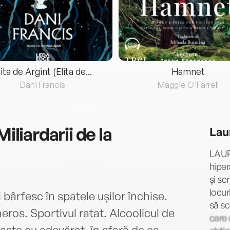
lita de Argint (Elita de...
Hamnet
Dani Francis
Maggie O'Farrell
Miliardarii de la
Lau
LAUR
hiper
și sc
locur
 bârfesc în spatele ușilor închise.
să sc
eros. Sportivul ratat. Alcoolicul de
care 
te cu adevărat, în afară de ea.