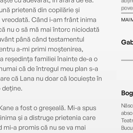
abțin
poveș
nă prietenă din copilărie și
emoți
o vreodată. Când i-am frânt inima
MAI 
urmăr
că nu o să mă mai întorc niciodată
episo
resta
cuvânt până când testamentul
Gab
local
entru a-mi primi moștenirea,
cafea
a reședința familiei înainte de-a o
un pu
despr
 numai că de întregul meu plan s-a
 pare că Lana nu doar că locuiește în
o deține.
Bog
Născu
ane a fost o greșeală. Mi-a spus
absol
inima și a distruge prietenia care
Teatr
d mi-a promis că nu se va mai
Bucur