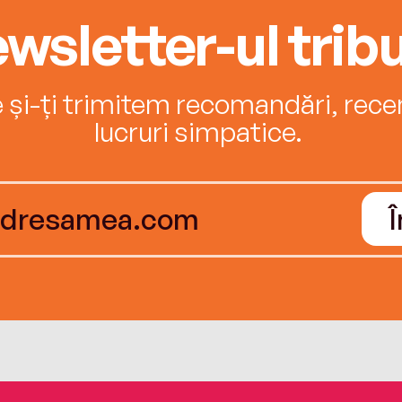
wsletter-ul tribu
e și-ți trimitem recomandări, recenz
lucruri simpatice.