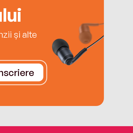
lui
ii și alte
Înscriere