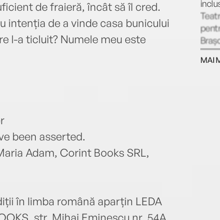
inclu
icient de fraieră, încât să îl cred.
Teatr
cu intenția de a vinde casa bunicului
pentr
are l-a ticluit? Numele meu este
Brașo
What 
MAI 
regia
Festi
în 20
r
ave been asserted.
 Maria Adam, Corint Books SRL,
diții în limba română aparțin LEDA
OKS, str. Mihai Eminescu nr. 54A,