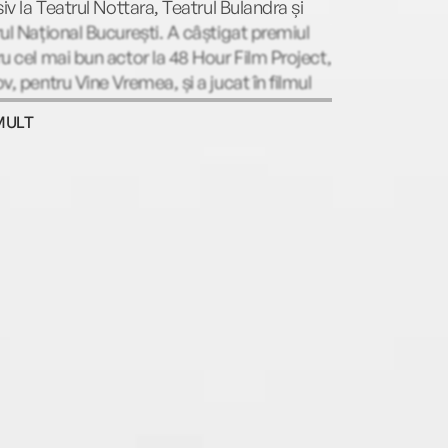
siv la Teatrul Nottara, Teatrul Bulandra și
ul Național București. A câștigat premiul
u cel mai bun actor la 48 Hour Film Project,
v, pentru Vine Vremea, și a jucat în filmul
God wants, God gets, God help us all în
MULT
 lui Mihai Pârcălabu, film selectat la
valul de la Cannes, secțiunea Short Corner
15.