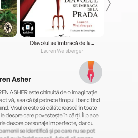
Diavolul se îmbracă de la...
Lauren Weisberger
Fre
ren Asher
EN ASHER este chinuită de o imaginație
activă, așa că își petrece timpul liber citind
riind. Visul ei este să călătorească în toate
ile despre care povestește în cărți. Îi place
rie despre personaje imperfecte, dar cu
oamenii se identifică și pe care nu se pot