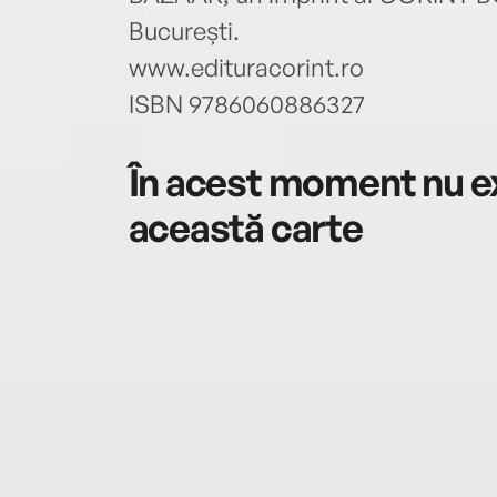
București.
www.edituracorint.ro
ISBN 9786060886327
În acest moment nu ex
această carte