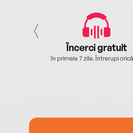
cu tine
Încerci gratuit
oriunde ești.
în primele 7 zile. Întrerupi oric