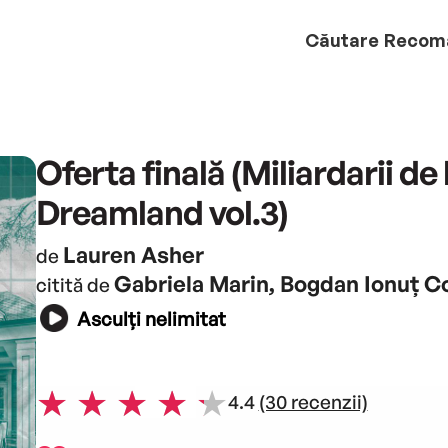
Căutare
Recom
Oferta finală (Miliardarii de 
Dreamland vol.3)
Lauren Asher
de
Gabriela Marin, Bogdan Ionuț C
citită de
Asculți nelimitat
4.4
(30 recenzii)