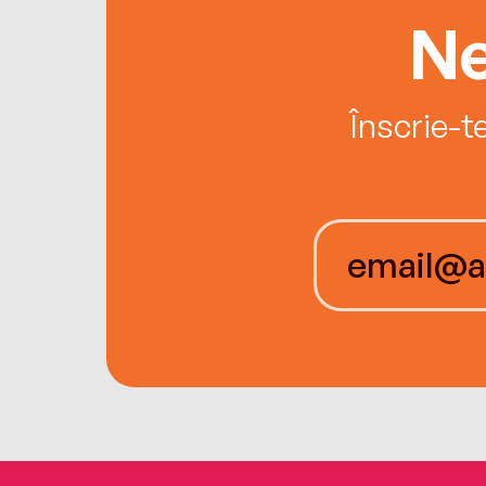
Ne
Înscrie-t