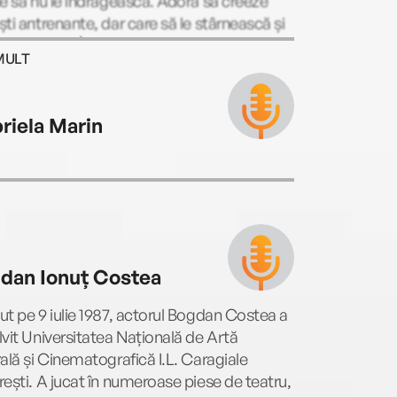
e să nu le îndrăgească. Adoră să creeze
ti antrenante, dar care să le stârnească și
i cititorilor. În timpul liber se distrează
MULT
ind clipuri pe YouTube, vizionând excesiv
ade din Parcuri și agrement și căutând
urante pe Yelp, înainte de a-și alege noul
riela Marin
 preferat. Cel mai bine lucrează după
ua de dimineață și nu-și refuză niciodată
i de somn. Pentru mai multe informații
e autoare, vizitează laurenasher.com.
dan Ionuț Costea
t pe 9 iulie 1987, actorul Bogdan Costea a
vit Universitatea Națională de Artă
ală și Cinematografică I.L. Caragiale
ești. A jucat în numeroase piese de teatru,