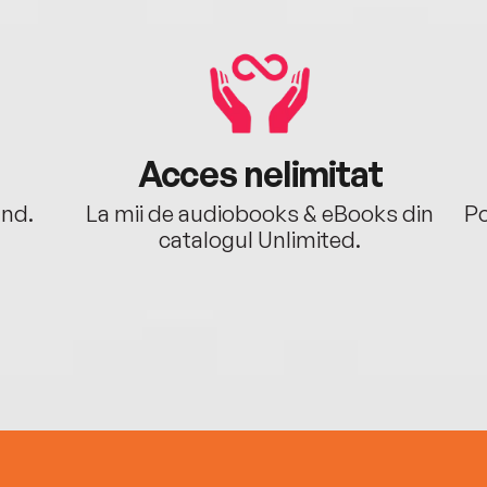
Acces nelimitat
ând.
La mii de audiobooks & eBooks din
Po
catalogul Unlimited.