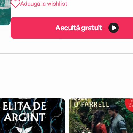
Adaugă la wishlist
Ascultă gratuit