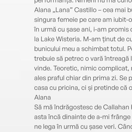
Alana „Lana” Castillo – cea mai bu
singura femeie pe care am iubit-
în urmă cu șase ani, i-am promis 
la Lake Wisteria. M-am ținut de 
bunicului meu a schimbat totul. P
trebuie să petrec o vară întreagă l
vinde. Teoretic, nimic complicat,
ales praful chiar din prima zi. Se
casa cu pricina, ci și pretinde că 
Alana
Să mă îndrăgostesc de Callahan K
asta încă dinainte de a-mi frânge 
ne lega în urmă cu șase veri. Cân