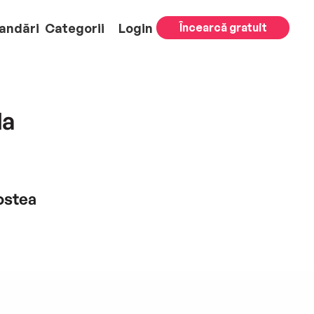
andări
Categorii
Login
Încearcă gratuit
la
ostea