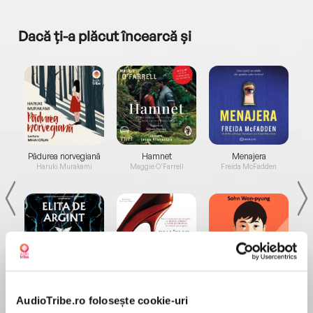
Dacă ți-a plăcut încearcă și
a...
Pădurea norvegiană
Hamnet
Menajera
I
Haruki Murakami
Maggie O'Farrell
Freida McFadden
Elita de Argint (Elita
Diavolul se îmbracă de
Migdală
de...
la...
Dani Francis
Lauren Weisberger
Sohn Won-pyung
AudioTribe.ro folosește cookie-uri