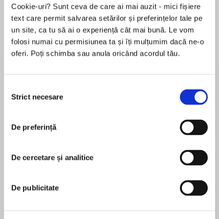
Cookie-uri? Sunt ceva de care ai mai auzit - mici fișiere
text care permit salvarea setărilor și preferințelor tale pe
un site, ca tu să ai o experiență cât mai bună. Le vom
Despre
carte
folosi numai cu permisiunea ta și îți mulțumim dacă ne-o
oferi. Poți schimba sau anula oricând acordul tău.
‘I want to taste you tonight.’
Selecția
Strict necesare
consimțământului
MAI MULT
With chemistry this hot, it’s worth getting
De preferință
În acest moment nu există recenzii
burned…
pentru această carte
De cercetare și analitice
Clare Connelly
Clare Connelly was raised in small-town Australia
De publicitate
Mills & Boon presents Off Limits by Clare
among a family of avid readers. She spent much
Connelly
of her childhood up a tree, Harlequin book in hand.