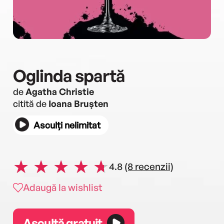
Oglinda spartă
de
Agatha Christie
citită de
Ioana Brușten
Asculți nelimitat
4.8
(8 recenzii)
Adaugă la wishlist
Ascultă gratuit