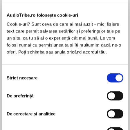
Elita de Argint (Elita
Diavolul se îmbracă de
Migdală
de...
la...
Dani Francis
Lauren Weisberger
Sohn Won-pyung
AudioTribe.ro folosește cookie-uri
Cookie-uri? Sunt ceva de care ai mai auzit - mici fișiere
text care permit salvarea setărilor și preferințelor tale pe
Despre
carte
un site, ca tu să ai o experiență cât mai bună. Le vom
folosi numai cu permisiunea ta și îți mulțumim dacă ne-o
Agitația cuprinde întregul sătuc St Mary Mead
oferi. Poți schimba sau anula oricând acordul tău.
atunci când celebra actriță Marina Gregg
cumpără o casă aici. Vine să facă un film, are de
gând să se stabilească în sat și chiar va
Selecția
organiza o serbare! Toată lumea se grăbește să
Strict necesare
consimțământului
MAI MULT
participe la petrecere.
În acest moment nu există recenzii
De preferință
pentru această carte
Mai puțin Miss Marple, care nu este astfel de
față când o admiratoare a actriței moare după
ce bea un cocktail otrăvit. Dar cine ar fi avut
De cercetare și analitice
motiv să ucidă o femeie cam băgăreață, e
Agatha Christie
drept, dar absolut inofensivă? Sau poate doza