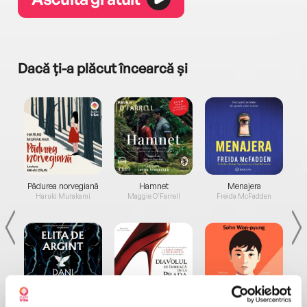
Dacă ți-a plăcut încearcă și
a...
Pădurea norvegiană
Hamnet
Menajera
I
Haruki Murakami
Maggie O'Farrell
Freida McFadden