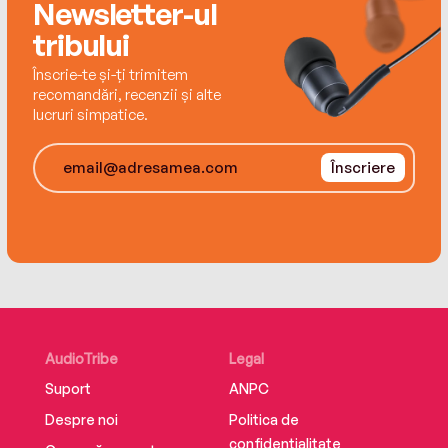
Newsletter-ul
tribului
Înscrie-te și-ți trimitem
recomandări, recenzii și alte
lucruri simpatice.
Înscriere
AudioTribe
Legal
Suport
ANPC
Despre noi
Politica de
confidențialitate