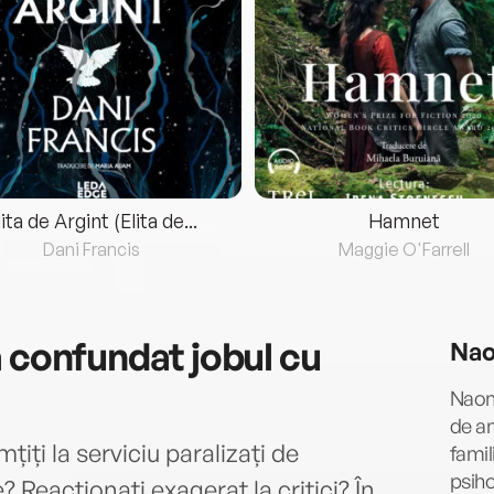
lita de Argint (Elita de...
Hamnet
Dani Francis
Maggie O'Farrell
 confundat jobul cu
Nao
Naom
de an
țiți la serviciu paralizați de
famil
psiho
Reacționați exagerat la critici? În