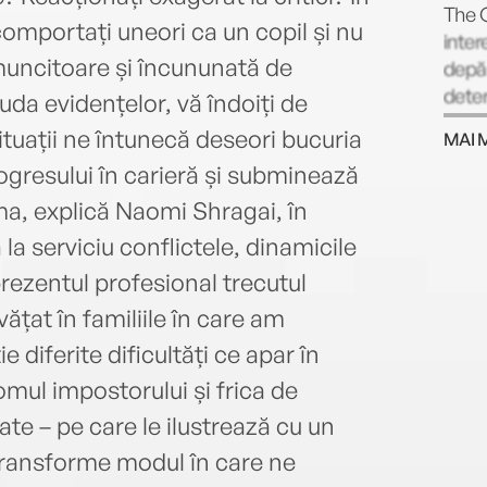
The G
 comportați uneori ca un copil și nu
inter
muncitoare și încununată de
depă
dete
uda evidențelor, vă îndoiți de
ituații ne întunecă deseori bucuria
MAI 
rogresului în carieră și subminează
a, explică Naomi Shragai, în
la serviciu conflictele, dinamicile
 prezentul profesional trecutul
ățat în familiile în care am
 diferite dificultăți ce apar în
romul impostorului și frica de
ate – pe care le ilustrează cu un
 transforme modul în care ne