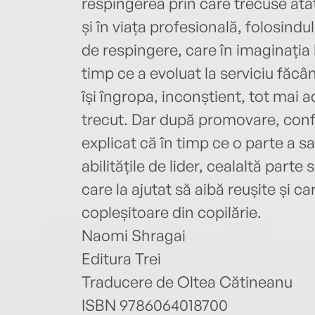
respingerea prin care trecuse atât
și în viața profesională, folosindu
de respingere, care în imaginația l
timp ce a evoluat la serviciu făcân
își îngropa, inconștient, tot mai
trecut. Dar după promovare, conflic
explicat că în timp ce o parte a 
abilitățile de lider, cealaltă part
care la ajutat să aibă reușite și ca
copleșitoare din copilărie.
Naomi Shragai
Editura Trei
Traducere de Oltea Cătineanu
ISBN 9786064018700