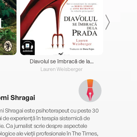
Diavolul se îmbracă de la...
Lauren Weisberger
Fre
mi Shragai
i Shragai este psihoterapeut cu peste 30
i de experiență în terapia sistemică de
ie. Ca jurnalist scrie despre aspectele
logice ale vieții profesionale în The Times,