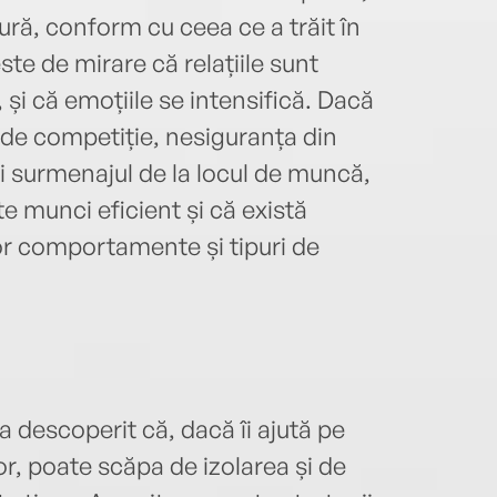
ră, conform cu ceea ce a trăit în
este de mirare că relațiile sunt
, și că emoțiile se intensifică. Dacă
 de competiție, nesiguranța din
și surmenajul de la locul de muncă,
te munci eficient și că există
or comportamente și tipuri de
a descoperit că, dacă îi ajută pe
lor, poate scăpa de izolarea și de