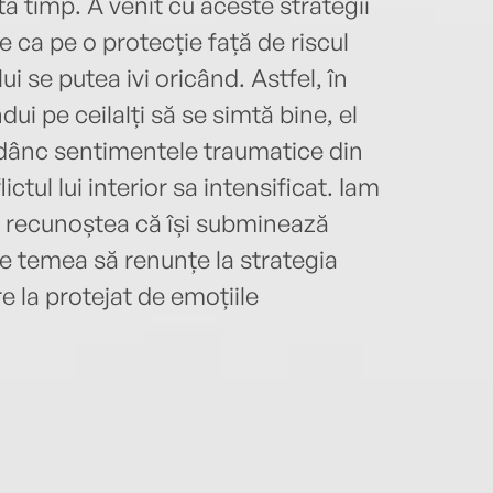
a timp. A venit cu aceste strategii
le ca pe o protecție față de riscul
ui se putea ivi oricând. Astfel, în
dui pe ceilalți să se simtă bine, el
 adânc sentimentele traumatice din
tul lui interior sa intensificat. Iam
sa recunoștea că își subminează
e se temea să renunțe la strategia
re la protejat de emoțiile