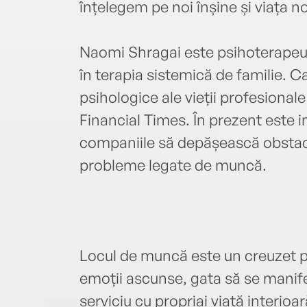
înțelegem pe noi înșine și viața n
Naomi Shragai este psihoterapeut
în terapia sistemică de familie. C
psihologice ale vieții profesional
Financial Times. În prezent este in
companiile să depășească obstac
probleme legate de muncă.
Locul de muncă este un creuzet ps
emoții ascunse, gata să se manife
serviciu cu propriai viață interi