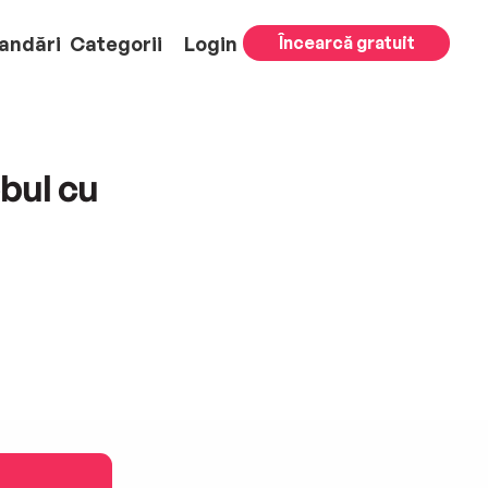
andări
Categorii
Login
Încearcă gratuit
bul cu