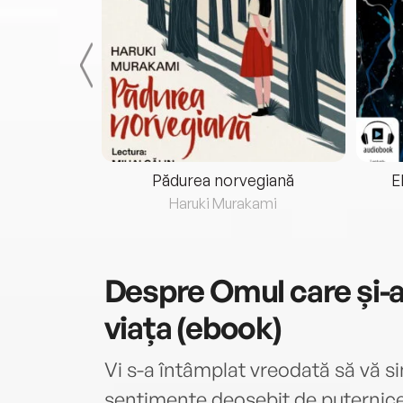
eria...
Pădurea norvegiană
E
ris
Haruki Murakami
Despre
Omul care și-a
viața (ebook)
Vi s-a întâmplat vreodată să vă sim
sentimente deosebit de puternice? 