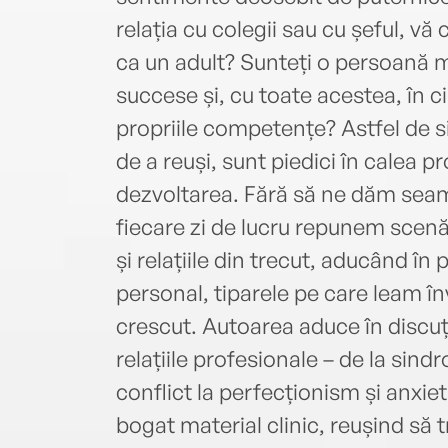
relația cu colegii sau cu șeful, vă
ca un adult? Sunteți o persoană 
succese și, cu toate acestea, în ci
propriile competențe? Astfel de s
de a reuși, sunt piedici în calea p
dezvoltarea. Fără să ne dăm seam
fiecare zi de lucru repunem scenă 
și relațiile din trecut, aducând în
personal, tiparele pe care leam înv
crescut. Autoarea aduce în discuție
relațiile profesionale – de la sind
conflict la perfecționism și anxiet
bogat material clinic, reușind să