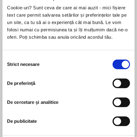
Cookie-uri? Sunt ceva de care ai mai auzit - mici fișiere
text care permit salvarea setărilor și preferințelor tale pe
un site, ca tu să ai o experiență cât mai bună. Le vom
Despre
carte
folosi numai cu permisiunea ta și îți mulțumim dacă ne-o
The perfect neighborhood can be the perfect
oferi. Poți schimba sau anula oricând acordul tău.
place to hide…
Selecția
Who wouldn’t want to live in Brighton Hills? This
Strict necesare
consimțământului
exclusive community on the Oregon coast is the
MAI MULT
perfect mix of luxury and natural beauty.
În acest moment nu există recenzii
Stunning houses nestle beneath mighty
De preferință
pentru această carte
Douglas firs, and lush backyards roll down to the
lakefront. It’s the kind of place where neighbors
Seraphina Nova Glass
De cercetare și analitice
look out for one another. Sometimes a little too
closely…
Seraphina Nova Glassis the Edgar Award–
De publicitate
Cora thinks her husband, Finn, is cheating—she
nominated author ofOn A Quiet Street, which
just needs to catch him in the act. That’s where