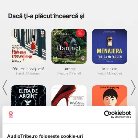
Dacă ți-a plăcut încearcă și
a...
Pădurea norvegiană
Hamnet
Menajera
I
Haruki Murakami
Maggie O'Farrell
Freida McFadden
Elita de Argint (Elita
Diavolul se îmbracă de
Migdală
de...
la...
Dani Francis
Lauren Weisberger
Sohn Won-pyung
AudioTribe.ro folosește cookie-uri