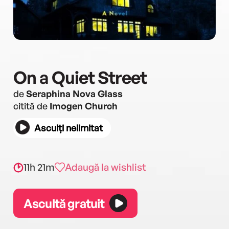
On a Quiet Street
de
Seraphina Nova Glass
citită de
Imogen Church
Asculți nelimitat
11h 21m
Adaugă la wishlist
Ascultă gratuit