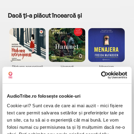
Dacă ți-a plăcut încearcă și
a...
Pădurea norvegiană
Hamnet
Menajera
I
Haruki Murakami
Maggie O'Farrell
Freida McFadden
AudioTribe.ro folosește cookie-uri
Cookie-uri? Sunt ceva de care ai mai auzit - mici fișiere
text care permit salvarea setărilor și preferințelor tale pe
un site, ca tu să ai o experiență cât mai bună. Le vom
Elita de Argint (Elita
Diavolul se îmbracă de
Migdală
de...
la...
Dani Francis
Lauren Weisberger
Sohn Won-pyung
folosi numai cu permisiunea ta și îți mulțumim dacă ne-o