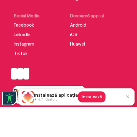
Social Media
Descarcă app-ul
Facebook
Android
LinkedIn
iOS
Instagram
Huawei
TikTok
Instalează aplicația
✕
Instalează
★ 4.7 · Gratuit