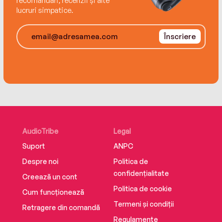
recomandări, recenzii și alte
lucruri simpatice.
Înscriere
AudioTribe
Legal
Suport
ANPC
Despre noi
Politica de
confidențialitate
Creează un cont
Politica de cookie
Cum funcționează
Termeni și condiții
Retragere din comandă
Regulamente