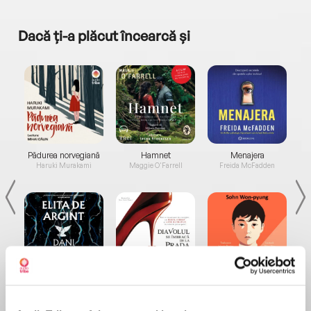
Dacă ți-a plăcut încearcă și
a...
Pădurea norvegiană
Hamnet
Menajera
I
Haruki Murakami
Maggie O'Farrell
Freida McFadden
Elita de Argint (Elita
Diavolul se îmbracă de
Migdală
de...
la...
Dani Francis
Lauren Weisberger
Sohn Won-pyung