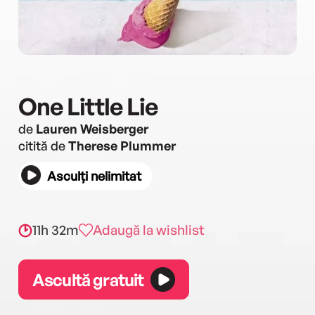
One Little Lie
de
Lauren Weisberger
citită de
Therese Plummer
Asculți nelimitat
11h 32m
Adaugă la wishlist
Ascultă gratuit