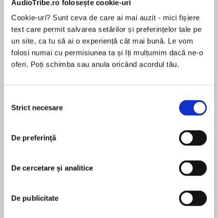
AudioTribe.ro folosește cookie-uri
Cookie-uri? Sunt ceva de care ai mai auzit - mici fișiere
text care permit salvarea setărilor și preferințelor tale pe
Despre
carte
un site, ca tu să ai o experiență cât mai bună. Le vom
folosi numai cu permisiunea ta și îți mulțumim dacă ne-o
One little lie was all it took . . .
oferi. Poți schimba sau anula oricând acordul tău.
‘A juicy escapist page-turner with scandal at its
heart’ Tasmina Perry
Selecția
Strict necesare
consimțământului
MAI MULT
‘The perfect summer read’ Daily Mail
În acest moment nu există recenzii
De preferință
pentru această carte
The brand new novel from the global bestselling
author of The Devil Wears Prada
De cercetare și analitice
Peyton Marcus is the woman New York wakes
Lauren Weisberger
up to, anchor of the most-watched morning
De publicitate
show in the city. With a husband who adores her
Lauren Weisberger este autoarea romanelor
and a daughter who’s headed to one of the best
When Life Gives You Lululemons, Tenis cu