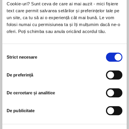
Cookie-uri? Sunt ceva de care ai mai auzit - mici fișiere
text care permit salvarea setărilor și preferințelor tale pe
un site, ca tu să ai o experiență cât mai bună. Le vom
Despre
carte
folosi numai cu permisiunea ta și îți mulțumim dacă ne-o
oferi. Poți schimba sau anula oricând acordul tău.
No one does wickedly funny and irresistibly
steamy like New York Times bestselling author
Lynsay Sands—especially in this red-hot
Selecția
romance between a reluctant vampire and the
Strict necesare
consimțământului
beauty who needs his help.
MAI MULT
De preferință
În acest moment nu există recenzii
Luck be a vampire tonight . . .
pentru această carte
When Nicole Phillips agreed to hire a
De cercetare și analitice
Lynsay Sands
housekeeper, she pictured someone a little
frumpy and almost certainly female. Instead,
Lynsay Sandsis the New York Times and USA
De publicitate
she gets gorgeous, unmistakably male Jake
Today bestselling author of the Argeneau/Rogue
Colson. The man is proving indispensable in the
Hunter vampire series, as well as numerous
kitchen—and everywhere else. Except Jake