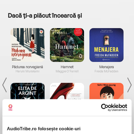
Dacă ți-a plăcut încearcă și
a...
Pădurea norvegiană
Hamnet
Menajera
I
Haruki Murakami
Maggie O'Farrell
Freida McFadden
Elita de Argint (Elita
Diavolul se îmbracă de
Migdală
de...
la...
Dani Francis
Lauren Weisberger
Sohn Won-pyung
AudioTribe.ro folosește cookie-uri