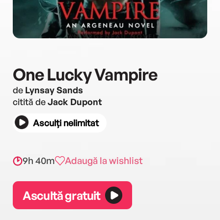
One Lucky Vampire
de
Lynsay Sands
citită de
Jack Dupont
Asculți nelimitat
9h 40m
Adaugă la wishlist
Ascultă gratuit