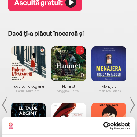
Ascultă gratuit
Dacă ți-a plăcut încearcă și
a...
Pădurea norvegiană
Hamnet
Menajera
I
Haruki Murakami
Maggie O'Farrell
Freida McFadden