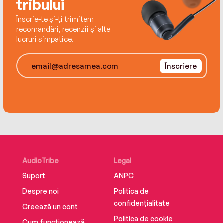
tribului
Înscrie-te și-ți trimitem
recomandări, recenzii și alte
lucruri simpatice.
Înscriere
AudioTribe
Legal
Suport
ANPC
Despre noi
Politica de
confidențialitate
Creează un cont
Politica de cookie
Cum funcționează