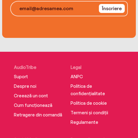
instantly drawing you in: a serene and peaceful
Înscriere
setting to “woahhh I have GOT to see what
happens here”’ ***** Reader Review
AudioTribe
Legal
Suport
ANPC
Despre noi
Politica de
confidențialitate
Creează un cont
Politica de cookie
Cum funcționează
Termeni și condiții
Retragere din comandă
Regulamente