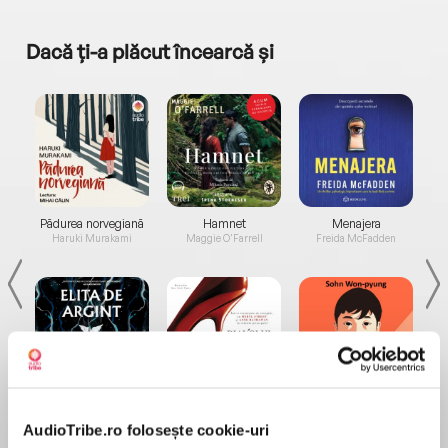
Dacă ți-a plăcut încearcă și
a...
Pădurea norvegiană
Hamnet
Menajera
I
Haruki Murakami
Maggie O'Farrell
Freida McFadden
Elita de Argint (Elita
Diavolul se îmbracă de
Migdală
de...
la...
Dani Francis
Lauren Weisberger
Sohn Won-pyung
AudioTribe.ro folosește cookie-uri