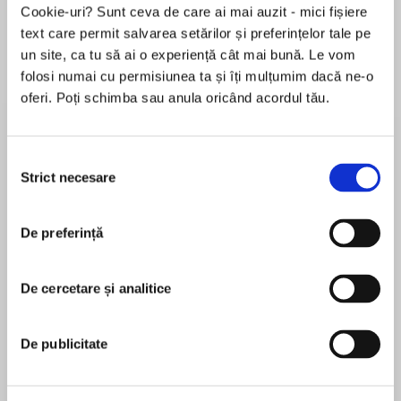
Cookie-uri? Sunt ceva de care ai mai auzit - mici fișiere
text care permit salvarea setărilor și preferințelor tale pe
un site, ca tu să ai o experiență cât mai bună. Le vom
Despre
carte
folosi numai cu permisiunea ta și îți mulțumim dacă ne-o
oferi. Poți schimba sau anula oricând acordul tău.
The deadliest secrets lie closest to home…
Mackenzie, Robin and Lily have been best
Selecția
friends since college. Twenty years on, they all
Strict necesare
consimțământului
live in the same neighbourhood with their
MAI MULT
perfect families, perfect houses, perfect lives…
De preferință
În acest moment nu există recenzii
pentru această carte
It would seem that nothing could come
between these three women.
De cercetare și analitice
Pamela Crane
Except for a betrayal.
PAMELA CRANE is a professional juggler. Not one
De publicitate
Nothing could turn them against each other.
who can toss flaming torches in the air (though
Except for a terrible past mistake.
how cool would that be?), but a juggler of four