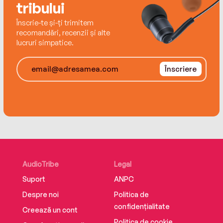
tribului
Înscrie-te și-ți trimitem
recomandări, recenzii și alte
lucruri simpatice.
Înscriere
AudioTribe
Legal
Suport
ANPC
Despre noi
Politica de
confidențialitate
Creează un cont
Politica de cookie