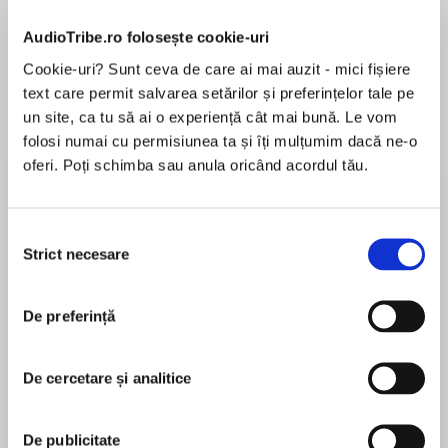
AudioTribe.ro folosește cookie-uri
Cookie-uri? Sunt ceva de care ai mai auzit - mici fișiere
Despre
carte
text care permit salvarea setărilor și preferințelor tale pe
un site, ca tu să ai o experiență cât mai bună. Le vom
The #1 international bestseller reminiscent of
folosi numai cu permisiunea ta și îți mulțumim dacă ne-o
After I’m Gone, Sister, Before I Go to Sleep, and
oferi. Poți schimba sau anula oricând acordul tău.
The Silent Wife—an intricately plotted,
thoroughly addictive thriller that introduces a
major new voice in suspense fiction—a
Selecția
MAI MULT
mesmerizing and powerful novel that will keep
Strict necesare
consimțământului
În acest moment nu există recenzii
you guessing to the very end.
pentru această carte
No one has ever guessed Emily’s secret.
De preferință
Tina Seskis
Will you?
Tina Seskis grew up in Hampshire, England, and
De cercetare și analitice
after graduating from the University of Bath spent
A happy marriage. A beautiful family. A lovely
more than twenty years working in marketing and
home. So what makes Emily Coleman get up
De publicitate