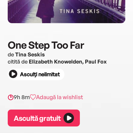
One Step Too Far
de
Tina Seskis
citită de
Elizabeth Knowelden, Paul Fox
Asculți nelimitat
9h 8m
Adaugă la wishlist
Ascultă gratuit