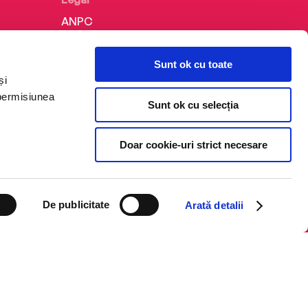
ANPC
Politica de confidențialitate
Sunt ok cu toate
Politica de cookie
și
Termeni și condiții
 permisiunea
Sunt ok cu selecția
Regulamente
Doar cookie-uri strict necesare
De publicitate
Arată detalii