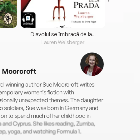
Diavolul se îmbracă de la...
Lauren Weisberger
Fre
 Moorcroft
d-winning author Sue Moorcroft writes
emporary women’s fiction with
sionally unexpected themes. The daughter
o soldiers, Sue was born in Germany and
on to spend much of her childhood in
 and Cyprus. She likes reading, Zumba,
ep, yoga, and watching Formula 1.