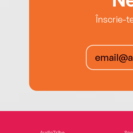
Înscrie-t
AudioTribe
Soc