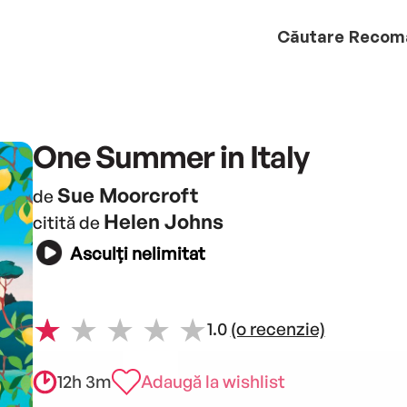
Căutare
Recom
One Summer in Italy
Sue Moorcroft
de
Helen Johns
citită de
Asculți nelimitat
1.0
(o recenzie)
12h 3m
Adaugă la wishlist