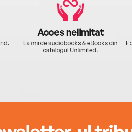
Acces nelimitat
ând.
La mii de audiobooks & eBooks din
Po
catalogul Unlimited.
wsletter-ul tribu