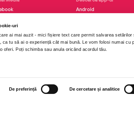
ebook
Android
kedIn
iOS
ookie-uri
tagram
Huawei
re ai mai auzit - mici fișiere text care permit salvarea setărilor 
Tok
te, ca tu să ai o experiență cât mai bună. Le vom folosi numai cu
o oferi. Poți schimba sau anula oricând acordul tău.
De preferință
De cercetare și analitice
i books a Cărturești.