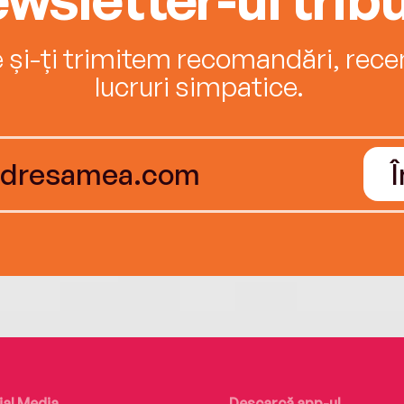
e și-ți trimitem recomandări, recenz
lucruri simpatice.
ial Media
Descarcă app-ul