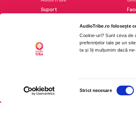
Suport
Fac
Despre noi
Lin
AudioTribe.ro folosește c
Creează un cont
Ins
Cookie-uri? Sunt ceva de ca
Cum funcționează
Tik
preferințelor tale pe un si
Retragere din comandă
ta și îți mulțumim dacă ne-
Selecția
CTRL+F2
CTRL+F2
Strict necesare
consimțământului
Platforma de audiobooks ș