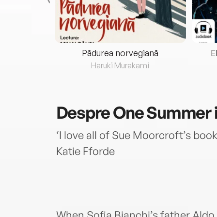
eria...
Pădurea norvegiană
E
ris
Haruki Murakami
Despre
One Summer in
‘I love all of Sue Moorcroft’s book
Katie Fforde
When Sofia Bianchi’s father Aldo 