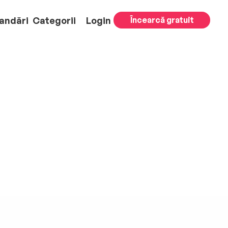
andări
Categorii
Login
Încearcă gratuit