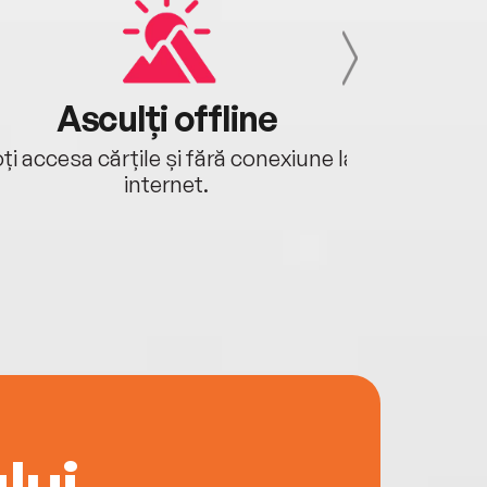
Asculți offline
Aj
ți accesa cărțile și fără conexiune la
Ascultă a
internet.
lui