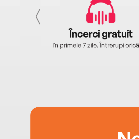
cu tine
Încerci gratuit
oriunde ești.
în primele 7 zile. Întrerupi oric
Ne