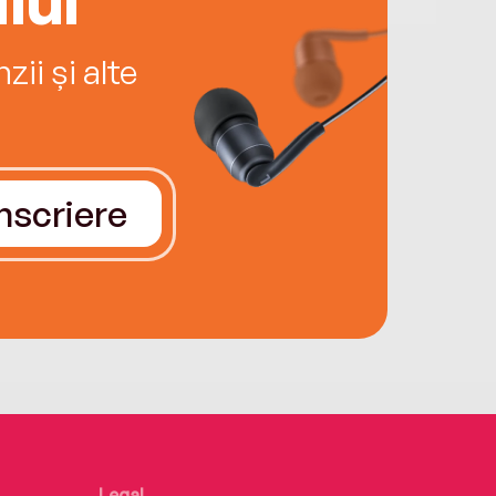
ii și alte
Înscriere
Legal