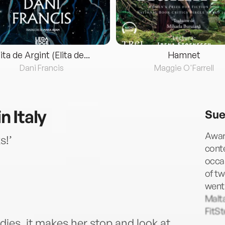
lita de Argint (Elita de...
Hamnet
Dani Francis
Maggie O'Farrell
 Italy
Sue
Awar
s!’
cont
occa
of tw
went 
Malta
FitSt
dies, it makes her stop and look at