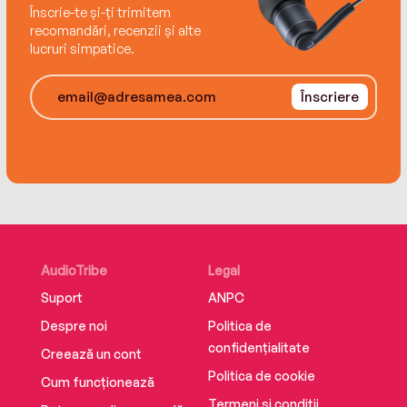
save the world.
Înscrie-te și-ți trimitem
recomandări, recenzii și alte
lucruri simpatice.
Înscriere
AudioTribe
Legal
Suport
ANPC
Despre noi
Politica de
confidențialitate
Creează un cont
Politica de cookie
Cum funcționează
Termeni și condiții