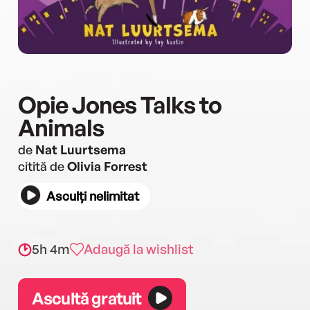
Opie Jones Talks to
Animals
de
Nat Luurtsema
citită de
Olivia Forrest
Asculți nelimitat
5h 4m
Adaugă la wishlist
Ascultă gratuit