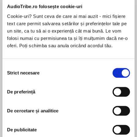
de...
la...
Dani Francis
Lauren Weisberger
Sohn Won-pyung
AudioTribe.ro folosește cookie-uri
Cookie-uri? Sunt ceva de care ai mai auzit - mici fișiere
text care permit salvarea setărilor și preferințelor tale pe
un site, ca tu să ai o experiență cât mai bună. Le vom
Despre
carte
folosi numai cu permisiunea ta și îți mulțumim dacă ne-o
oferi. Poți schimba sau anula oricând acordul tău.
Dr Dolittle meets Kid Normal in a hilarious
middle grade superhero series from comedian
Nat Luurtsema. Perfect for fans of David
Selecția
Baddiel, My Brother is a Superhero and
Strict necesare
consimțământului
Lightning Girl
MAI MULT
În acest moment nu există recenzii
De preferință
pentru această carte
10-year-old Opie Jones is Very Ordinary. In fact
De cercetare și analitice
nothing remarkable has ever happened to her, if
you don’t count the cat that gives her funny
Nat Luurtsema
looks from next door (which she doesn’t). So
De publicitate
she is naturally very surprised when she is