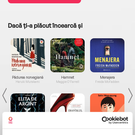
Dacă ți-a plăcut încearcă și
a...
Pădurea norvegiană
Hamnet
Menajera
I
Haruki Murakami
Maggie O'Farrell
Freida McFadden
Elita de Argint (Elita
Diavolul se îmbracă de
Migdală