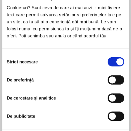
Cookie-uri? Sunt ceva de care ai mai auzit - mici fișiere
Elita de Argint (Elita
Diavolul se îmbracă de
Migdală
de...
la...
Dani Francis
Lauren Weisberger
Sohn Won-pyung
text care permit salvarea setărilor și preferințelor tale pe
un site, ca tu să ai o experiență cât mai bună. Le vom
folosi numai cu permisiunea ta și îți mulțumim dacă ne-o
oferi. Poți schimba sau anula oricând acordul tău.
Despre
carte
Traducere de Walter Fotescu
Selecția
Strict necesare
consimțământului
De preferință
Despre Oppenheimer s-a scris enorm, s-a făcut
MAI MULT
un film care a primit multe Premii Oscar, figura
În acest moment nu există recenzii
lui a înflăcărat imaginația publicului. și pe drept
De cercetare și analitice
pentru această carte
cuvânt. Fizician teoretician strălucit, cu mari
contribuții în perioada imediat următoare
De publicitate
apariției mecanicii cuantice, conducător al
proiectului de construire a bombei atomice în
Jeremy Bernstein