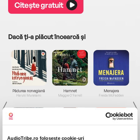
Citește gratuit
Dacă ți-a plăcut încearcă și
a...
Pădurea norvegiană
Hamnet
Menajera
I
Haruki Murakami
Maggie O'Farrell
Freida McFadden
AudioTribe.ro folosește cookie-uri