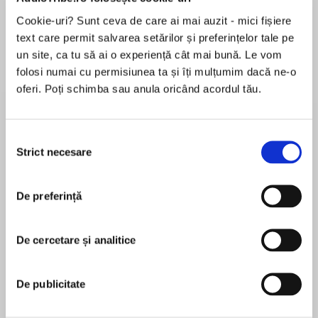
Cookie-uri? Sunt ceva de care ai mai auzit - mici fișiere
Elita de Argint (Elita
Diavolul se îmbracă de
Migdală
de...
la...
Dani Francis
Lauren Weisberger
Sohn Won-pyung
text care permit salvarea setărilor și preferințelor tale pe
un site, ca tu să ai o experiență cât mai bună. Le vom
folosi numai cu permisiunea ta și îți mulțumim dacă ne-o
oferi. Poți schimba sau anula oricând acordul tău.
Despre
carte
Ora cinci și șapte minute este ora la care a
Selecția
Strict necesare
început războiul din Ucraina. Printr-o serie de
consimțământului
proze de acută observație a realității, în care se
întâlnesc tandrețea și absurdul, emoția și
De preferință
violența extremă, cartea surprinde spiritul
MAI MULT
războiului, al cruzimii și cinismului din spatele
În acest moment nu există recenzii
deciziilor care afectează viețile oamenilor
De cercetare și analitice
pentru această carte
obișnuiți, uneori distrugându-le pentru
totdeauna. Cu prelungiri în istoria recentă sau
De publicitate
mai îndepărtată a Republicii Moldova, Ora cinci
și șapte minute e totodată un exercițiu