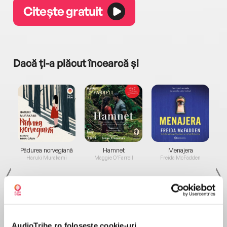
Citește gratuit
Dacă ți-a plăcut încearcă și
a...
Pădurea norvegiană
Hamnet
Menajera
I
Haruki Murakami
Maggie O'Farrell
Freida McFadden
AudioTribe.ro folosește cookie-uri