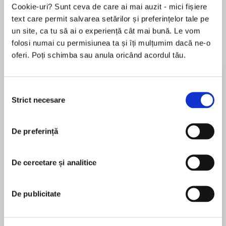
Cookie-uri? Sunt ceva de care ai mai auzit - mici fișiere
de...
la...
Dani Francis
Lauren Weisberger
Sohn Won-pyung
text care permit salvarea setărilor și preferințelor tale pe
un site, ca tu să ai o experiență cât mai bună. Le vom
folosi numai cu permisiunea ta și îți mulțumim dacă ne-o
oferi. Poți schimba sau anula oricând acordul tău.
Despre
carte
Lumea se răstoarnă cu doar câteva săptămâni
Selecția
înainte de terminarea liceului: Margo reapare în
Strict necesare
consimțământului
viaţa lui Quentin. În toiul nopţii, îmbrăcată în
costum de ninja, gata pentru o nouă aventură.
Extravagantă, frumoasă, imprevizibilă şi
De preferință
MAI MULT
independentă, Margo l-a fascinat dintotdeauna
În acest moment nu există recenzii
pe Quentin. Îndrăgostit iremediabil de ea, o
De cercetare și analitice
pentru această carte
urmează orbeşte, încântat să ia parte la
planurile jucăuşe şi vindicative ale ingenioasei
Margo.
De publicitate
Shauki Al-Gareeb
Numai că fata dispare iar. De data aceasta de?