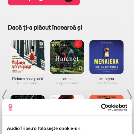
Dacă ți-a plăcut încearcă și
a...
Pădurea norvegiană
Hamnet
Menajera
I
Haruki Murakami
Maggie O'Farrell
Freida McFadden
AudioTribe.ro folosește cookie-uri
Elita de Argint (Elita
Diavolul se îmbracă de
Migdală