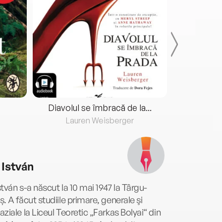
Diavolul se îmbracă de la...
Lauren Weisberger
Fre
 István
István s-a născut la 10 mai 1947 la Târgu-
. A făcut studiile primare, generale şi
ziale la Liceul Teoretic „Farkas Bolyai“ din