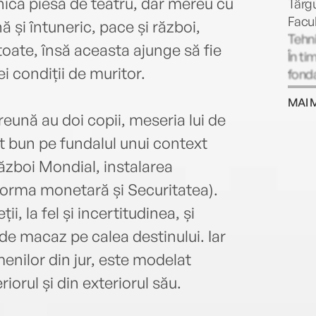
eșnică piesă de teatru, dar mereu cu
Târgu
Facul
nă și întuneric, pace și război,
Tehni
toate, însă aceasta ajunge să fie
În ti
i condiții de muritor.
fonda
Thali
MAI 
(Voce
ună au doi copii, meseria lui de
ziaru
ât bun pe fundalul unui context
a luc
Târgu
 Război Mondial, instalarea
redac
forma monetară și Securitatea).
fost 
i, la fel și incertitudinea, și
1993–
Lyra 
de macaz pe calea destinului. Iar
peste
menilor din jur, este modelat
membr
iorul și din exteriorul său.
Româ
cărei