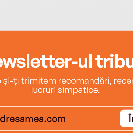
wsletter-ul tribu
e și-ți trimitem recomandări, recenz
lucruri simpatice.