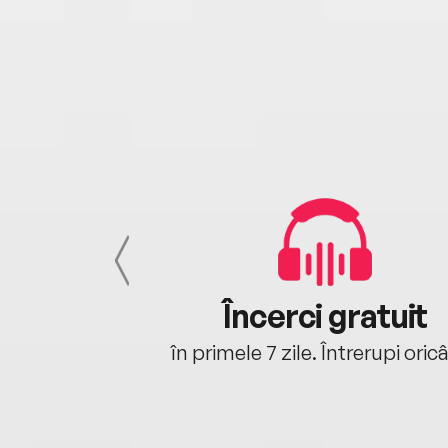
cu tine
Încerci gratuit
oriunde ești.
în primele 7 zile. Întrerupi oric