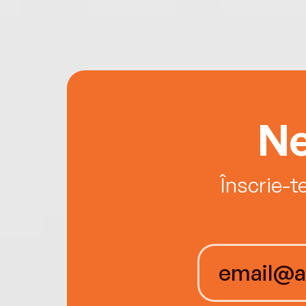
Ne
Înscrie-t