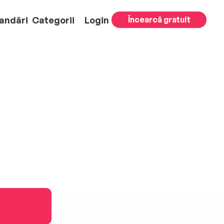
andări
Categorii
Login
Încearcă gratuit