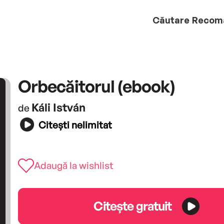
Căutare
Recom
Orbecăitorul (ebook)
Káli István
de
Citești nelimitat
Adaugă la wishlist
Citește gratuit