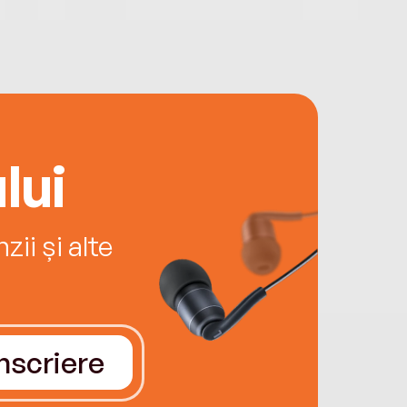
lui
ii și alte
Înscriere