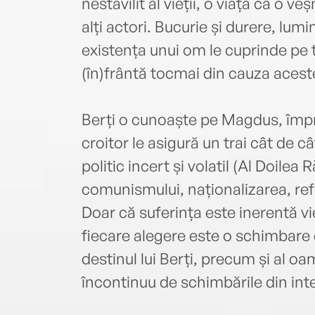
nestăvilit al vieții, o viață ca o v
alți actori. Bucurie și durere, lumi
existența unui om le cuprinde pe 
(în)frântă tocmai din cauza aceste
Berți o cunoaște pe Magdus, împre
croitor le asigură un trai cât de c
politic incert și volatil (Al Doilea
comunismului, naționalizarea, re
Doar că suferința este inerentă vieți
fiecare alegere este o schimbare 
destinul lui Berți, precum și al oa
încontinuu de schimbările din inter