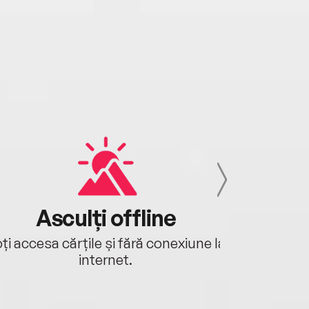
Satana şi se miră), Editura Mentor, Târgu-
ș, 2020.
Asculți offline
Aj
ți accesa cărțile și fără conexiune la
Ascultă a
internet.