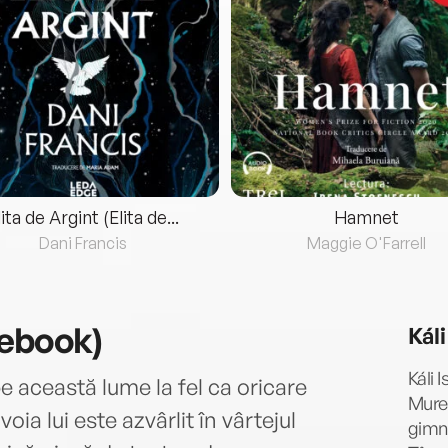
lita de Argint (Elita de...
Hamnet
Dani Francis
Maggie O'Farrell
(ebook)
Káli
Káli 
e această lume la fel ca oricare
Mureș
 voia lui este azvârlit în vârtejul
gimna