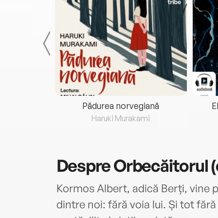
eria...
Pădurea norvegiană
E
ris
Haruki Murakami
Despre
Orbecăitorul 
Kormos Albert, adică Berți, vine p
dintre noi: fără voia lui. Și tot fără