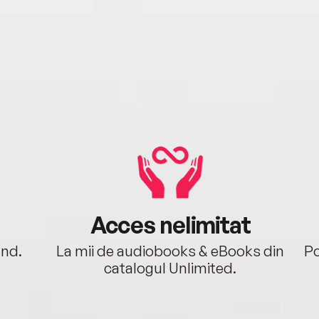
(Stă 
Mure
Acces nelimitat
ând.
La mii de audiobooks & eBooks din
Po
catalogul Unlimited.