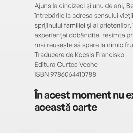
Ajuns la cincizeci și unu de ani, B
întrebările la adresa sensului vieți
sprijinului familiei și al prietenilor
experienței dobândite, resimte pr
mai reușește să spere la nimic fru
Traducere de Kocsis Francisko
Editura Curtea Veche
ISBN 9786064410788
În acest moment nu ex
această carte