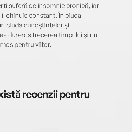
preşe
erți suferă de insomnie cronică, iar
bianu
i îl chinuie constant. În ciuda
preșe
Târgu
, în ciuda cunoștințelor și
preze
ea dureros trecerea timpului și nu
Bucur
mos pentru viitor.
tud a
galb
roman
care:
(Aşte
Editu
szem
istă recenzii pentru
Ment
(Orbe
Bizon
conte
Târgu