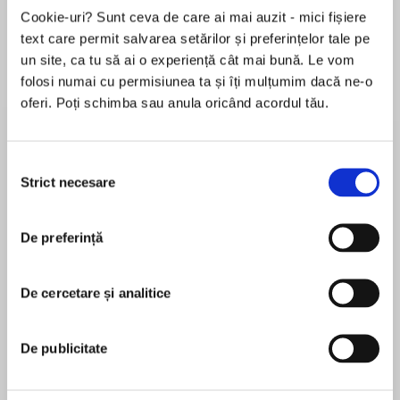
Cookie-uri? Sunt ceva de care ai mai auzit - mici fișiere
text care permit salvarea setărilor și preferințelor tale pe
un site, ca tu să ai o experiență cât mai bună. Le vom
Despre
carte
folosi numai cu permisiunea ta și îți mulțumim dacă ne-o
oferi. Poți schimba sau anula oricând acordul tău.
By the Wainwright-Conservation-Prize-winning
author of Rebirding
Selecția
Spend a year in an orchard, celebrating its
Strict necesare
consimțământului
imperilled, overlooked abundance of life.
MAI MULT
În acest moment nu există recenzii
England's ancient orchards, collaborations
De preferință
pentru această carte
between people and nature, are sources of
hope for the future. Protecting them promises a
Benedict Macdonald
De cercetare și analitice
far richer England for the centuries to come, for
wildlife and for us.
De publicitate
As the seasons turn, a wealth of animals and
plants are revealed: Bumble and solitary bees
Mike Grady