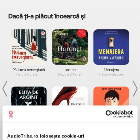
Dacă ți-a plăcut încearcă și
a...
Pădurea norvegiană
Hamnet
Menajera
I
Haruki Murakami
Maggie O'Farrell
Freida McFadden
Elita de Argint (Elita
Diavolul se îmbracă de
Migdală
de...
la...
Dani Francis
Lauren Weisberger
Sohn Won-pyung
AudioTribe.ro folosește cookie-uri