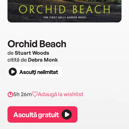
Orchid Beach
de
Stuart Woods
citită de
Debra Monk
Asculți nelimitat
5h 26m
Adaugă la wishlist
Ascultă gratuit