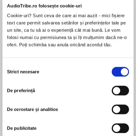
AudioTribe.ro folosește cookie-uri
Cookie-uri? Sunt ceva de care ai mai auzit - mici fișiere
text care permit salvarea setărilor și preferințelor tale pe
Despre
carte
un site, ca tu să ai o experiență cât mai bună. Le vom
#1 New York Times bestselling author Stuart
folosi numai cu permisiunea ta și îți mulțumim dacă ne-o
Woods delivers a riveting thriller that introduces
oferi. Poți schimba sau anula oricând acordul tău.
his first female protagonist, Deputy Chief of
Police Holly Barker.
Selecția
Strict necesare
MAI MULT
consimțământului
Forced into early retirement at thirty-seven,
În acest moment nu există recenzii
smart, attractive, and fiercely independent
pentru această carte
Major Holly Barker trades in her bars as a
De preferință
military cop for the badge of deputy chief of
Stuart Woods
police in Orchid Beach, Florida. But below the
De cercetare și analitice
sunny surface of this sleepy, well-to-do island
Stuart Woods is the author of more than forty
town lies an evil that escalates into the cold-
novels, including the New York Times bestselling
blooded murder of one of Holly's new
Stone Barrington and Holly Barker series. An avid
De publicitate
colleagues.