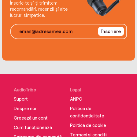
Înscrie-te și-ți trimitem
recomandări, recenzii și alte
lucruri simpatice.
Înscriere
AudioTribe
Legal
Suport
ANPC
Despre noi
Politica de
confidențialitate
Creează un cont
Politica de cookie
Cum funcționează
Termeni și condiții
Retragere din comandă