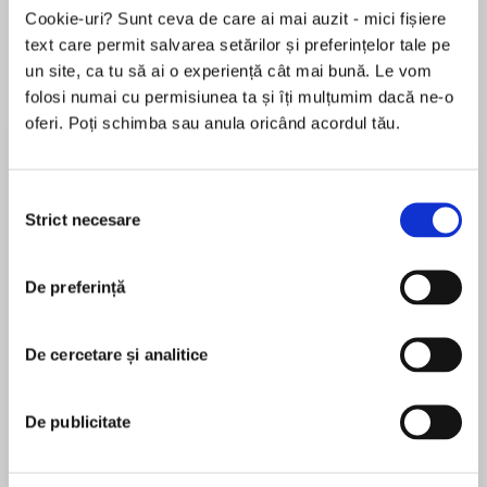
Elita de Argint (Elita
Diavolul se îmbracă de
Migdală
Cookie-uri? Sunt ceva de care ai mai auzit - mici fișiere
de...
la...
Dani Francis
Lauren Weisberger
Sohn Won-pyung
text care permit salvarea setărilor și preferințelor tale pe
un site, ca tu să ai o experiență cât mai bună. Le vom
folosi numai cu permisiunea ta și îți mulțumim dacă ne-o
oferi. Poți schimba sau anula oricând acordul tău.
Despre
carte
„Poate că este un mit faptul că mai multe
Selecția
ciuperci cresc de lună plină, însă este un mit
Strict necesare
consimțământului
drag, magic și nedăunător. Cântecele și
descântecele pe care le lansăm în lume, miturile
De preferință
și poveștile pe care sunt bazate au o forță. Au
MAI MULT
puterea de a face spațiu, de a crea adăpost
În acest moment nu există recenzii
sau, din contră, de a invizibiliza și a minimiza.
De cercetare și analitice
pentru această carte
Acest volum de poeme scris de Nóra Ugron își
întinde rizomii afectivi și lirici înspre o întreagă
comunitate, atât locală cât și globală, de voci
De publicitate
care răspund Puterii. Răspund prin revoltă,
Nóra Ugron
răspund prin iubire, răspund prin grijă și