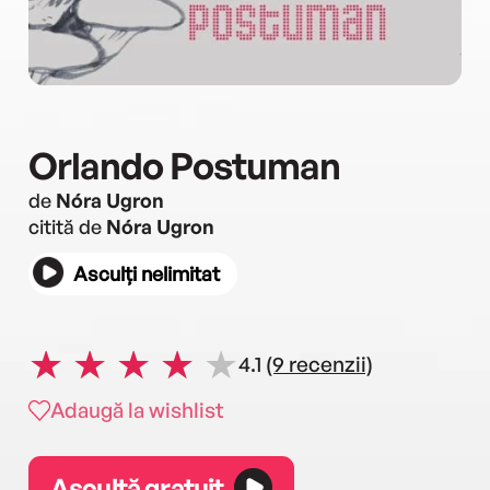
Orlando Postuman
de
Nóra Ugron
citită de
Nóra Ugron
Asculți nelimitat
4.1
(9 recenzii)
Adaugă la wishlist
Ascultă gratuit