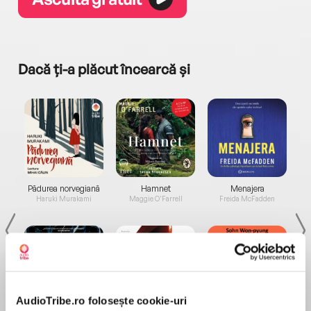
Dacă ți-a plăcut încearcă și
a...
Pădurea norvegiană
Hamnet
Menajera
I
Haruki Murakami
Maggie O'Farrell
Freida McFadden
AudioTribe.ro folosește cookie-uri