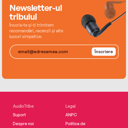
Newsletter-ul
tribului
Înscrie-te și-ți trimitem
recomandări, recenzii și alte
lucruri simpatice.
Înscriere
AudioTribe
Legal
Suport
ANPC
Despre noi
Politica de