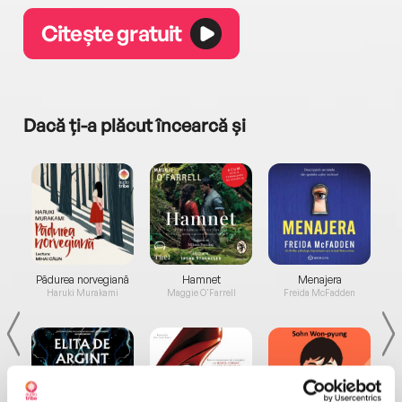
Citește gratuit
Dacă ți-a plăcut încearcă și
a...
Pădurea norvegiană
Hamnet
Menajera
I
Haruki Murakami
Maggie O'Farrell
Freida McFadden