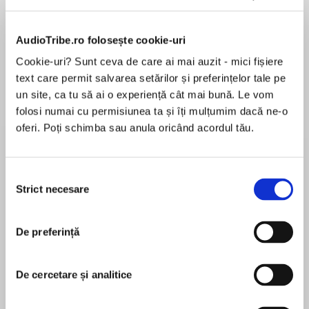
Elita de Argint (Elita
Diavolul se îmbracă de
Migdală
AudioTribe.ro folosește cookie-uri
de...
la...
Dani Francis
Lauren Weisberger
Sohn Won-pyung
Cookie-uri? Sunt ceva de care ai mai auzit - mici fișiere
text care permit salvarea setărilor și preferințelor tale pe
un site, ca tu să ai o experiență cât mai bună. Le vom
folosi numai cu permisiunea ta și îți mulțumim dacă ne-o
Despre
carte
oferi. Poți schimba sau anula oricând acordul tău.
Bestseller Sunday Times
Selecția
„De-a dreptul hipnotic!" - Lee Child
Strict necesare
consimțământului
„O carte spectaculoasă, cu o întrebare
MAI MULT
chinuitoare: Tu ce-ai face?" – Ruth Ware
De preferință
Recenzii
Poți salva sute de vieți. Sau o poți salva pe cea
De cercetare și analitice
mai importantă…
Superba, te tine in priza, cu un final la care nu
La bordul primului zbor fără escală Londra–
te-ai gandi.