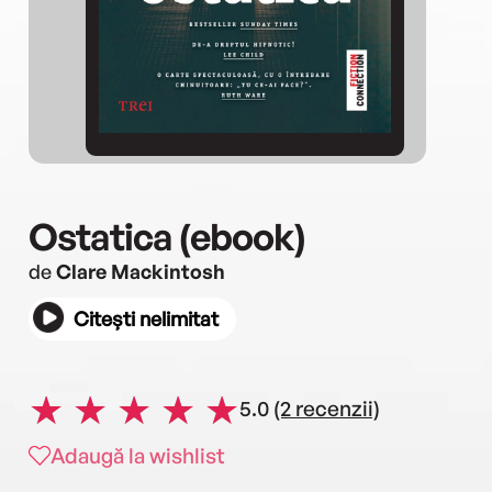
Ostatica (ebook)
de
Clare Mackintosh
Citești nelimitat
5.0
(2 recenzii)
Adaugă la wishlist