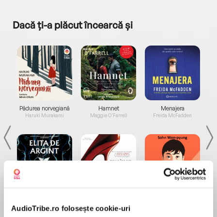
Dacă ți-a plăcut încearcă și
a...
Pădurea norvegiană
Hamnet
Menajera
I
Haruki Murakami
Maggie O'Farrell
Freida McFadden
Elita de Argint (Elita
Diavolul se îmbracă de
Migdală
de...
la...
Dani Francis
Lauren Weisberger
Sohn Won-pyung
AudioTribe.ro folosește cookie-uri