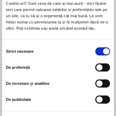
Cookie-uri? Sunt ceva de care ai mai auzit - mici fișiere
text care permit salvarea setărilor și preferințelor tale pe
un site, ca tu să ai o experiență cât mai bună. Le vom
Despre
carte
folosi numai cu permisiunea ta și îți mulțumim dacă ne-o
oferi. Poți schimba sau anula oricând acordul tău.
Otter—the irrepressible picture book character
sure to be adored by fans of Llama Llama—
takes a trip to visit sea friends and meet all the
Selecția
animals that live in the ocean.
Strict necesare
consimțământului
MAI MULT
Otter: Hello, Sea Friends! is a My First I Can
De preferință
În acest moment nu există recenzii
Read book, which means it’s perfect for shared
pentru această carte
reading with a child.
De cercetare și analitice
Samuel Garton
Read about more of Otter’s adventures in I Am
Otter, Otter in Space, Otter Loves Halloween!,
Sam Garton began writing and illustrating stories
De publicitate
Otter: Oh No, Bath Time!, Otter: The Best Job
about Otter and her world on the blog I Am Otter:
Ever!, and Otter Goes to School.
The Unheard Ramblings of a Modern Day