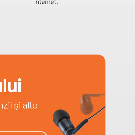
internet.
lui
ii și alte