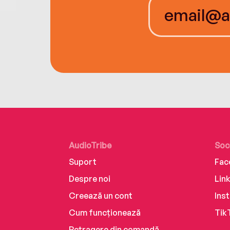
AudioTribe
Soc
Suport
Fac
Despre noi
Lin
Creează un cont
Ins
Cum funcționează
Tik
Retragere din comandă