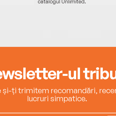
catalogul Unlimited.
wsletter-ul tribu
e și-ți trimitem recomandări, recenz
lucruri simpatice.