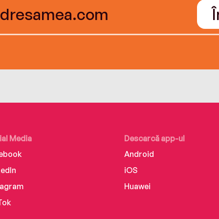
ial Media
Descarcă app-ul
ebook
Android
kedIn
iOS
tagram
Huawei
Tok