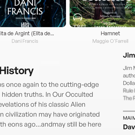
lita de Argint (Elita de...
Hamnet
Dani Francis
Maggie O'Farrell
Jim
History
Jim M
autho
Dolla
ps once again to the cutting-edge
Rule 
 hidden truths. In Our Occulted
The P
elations of his classic Alien
 civilization may have originated
MAI 
h eons ago...andmay still be here
Dav