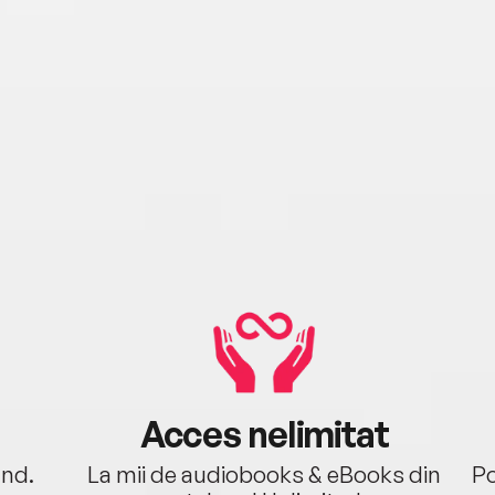
Acces nelimitat
ând.
La mii de audiobooks & eBooks din
Po