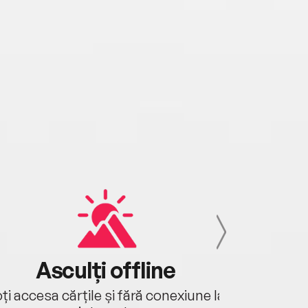
Asculți offline
Aj
ți accesa cărțile și fără conexiune la
Ascultă a