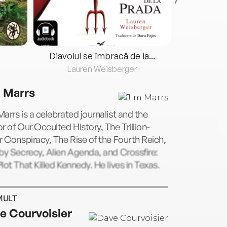
Diavolul se îmbracă de la...
Lauren Weisberger
Fre
 Marrs
arrs is a celebrated journalist and the
r of Our Occulted History, The Trillion-
r Conspiracy, The Rise of the Fourth Reich,
by Secrecy, Alien Agenda, and Crossfire:
lot That Killed Kennedy. He lives in Texas.
MULT
e Courvoisier