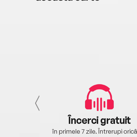
cu tine
Încerci gratuit
oriunde ești.
în primele 7 zile. Întrerupi oric