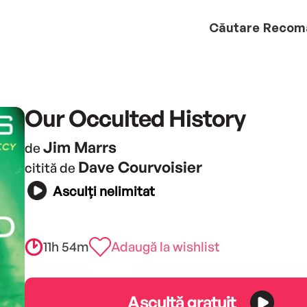
Căutare
Recom
Our Occulted History
Jim Marrs
de
Dave Courvoisier
citită de
Asculți nelimitat
11h 54m
Adaugă la wishlist
Ascultă gratuit