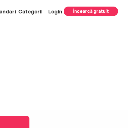
andări
Categorii
Login
Încearcă gratuit