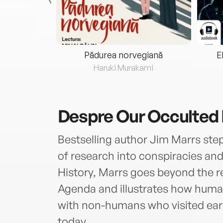
eria...
Pădurea norvegiană
E
ris
Haruki Murakami
Despre
Our Occulted 
Bestselling author Jim Marrs ste
of research into conspiracies and
History, Marrs goes beyond the rev
Agenda and illustrates how human
with non-humans who visited eart
today