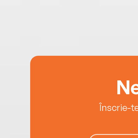
Ne
Înscrie-t