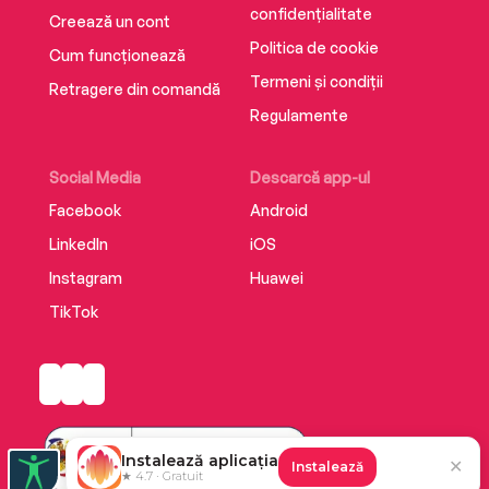
confidențialitate
Creează un cont
Politica de cookie
Cum funcționează
Termeni și condiții
Retragere din comandă
Regulamente
Social Media
Descarcă app-ul
Facebook
Android
LinkedIn
iOS
Instagram
Huawei
TikTok
Instalează aplicația
✕
Instalează
★ 4.7 · Gratuit