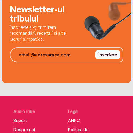
race toward safety, a dogged Soviet KGB officer
Newsletter-ul
forces them to make a heartbreaking choice
tribului
between two irreconcilable loyalties.
Înscrie-te și-ți trimitem
recomandări, recenzii și alte
lucruri simpatice.
Înscriere
AudioTribe
Legal
Suport
ANPC
Despre noi
Politica de