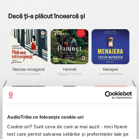
Dacă ți-a plăcut încearcă și
a...
Pădurea norvegiană
Hamnet
Menajera
I
Haruki Murakami
Maggie O'Farrell
Freida McFadden
AudioTribe.ro folosește cookie-uri
Cookie-uri? Sunt ceva de care ai mai auzit - mici fișiere
Elita de Argint (Elita
Diavolul se îmbracă de
Migdală
de...
la...
Dani Francis
Lauren Weisberger
Sohn Won-pyung
text care permit salvarea setărilor și preferințelor tale pe