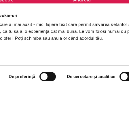
kedIn
iOS
ookie-uri
tagram
Huawei
re ai mai auzit - mici fișiere text care permit salvarea setărilor 
Tok
te, ca tu să ai o experiență cât mai bună. Le vom folosi numai cu
o oferi. Poți schimba sau anula oricând acordul tău.
De preferință
De cercetare și analitice
i books a Cărturești.