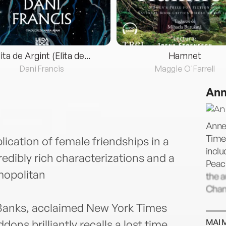
lita de Argint (Elita de...
Hamnet
Dani Francis
Maggie O'Farrell
Ann
Anne 
Times
ication of female friendships in a
inclu
redibly rich characterizations and a
Peach
mopolitan
the a
Chan
 Banks, acclaimed New York Times
MAI 
ons brilliantly recalls a lost time