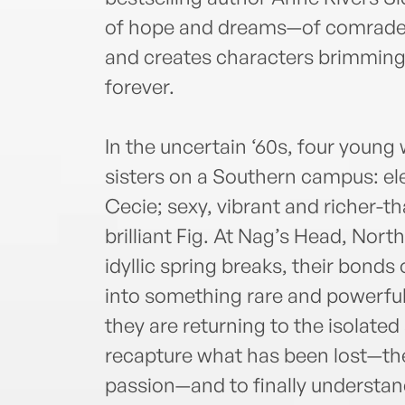
of hope and dreams—of comradesh
and creates characters brimming wi
forever.
In the uncertain ‘60s, four youn
sisters on a Southern campus: ele
Cecie; sexy, vibrant and richer-t
brilliant Fig. At Nag’s Head, Nort
idyllic spring breaks, their bond
into something rare and powerfull
they are returning to the isolated 
recapture what has been lost—the
passion—and to finally understan