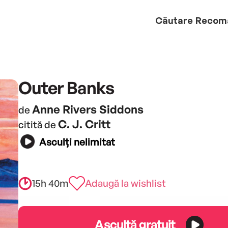
Căutare
Recom
Outer Banks
Anne Rivers Siddons
de
C. J. Critt
citită de
Asculți nelimitat
15h 40m
Adaugă la wishlist
Ascultă gratuit