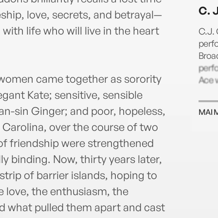
C. J
ip, love, secrets, and betrayal—
th life who will live in the heart
C.J.
perf
Broa
perfo
g women came together as sorority
Ace w
gant Kate; sensitive, sensible
han-sin Ginger; and poor, hopeless,
MAI 
h Carolina, over the course of two
s of friendship were strengthened
y binding. Now, thirty years later,
strip of barrier islands, hoping to
 love, the enthusiasm, the
d what pulled them apart and cast