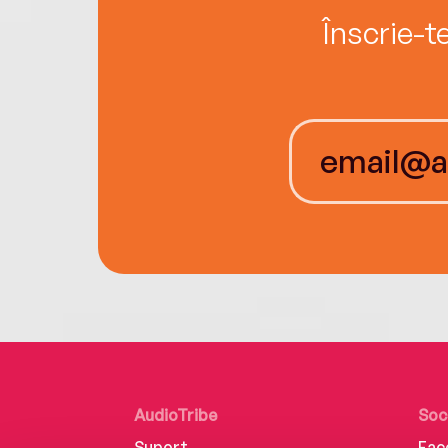
Înscrie-t
AudioTribe
Soc
Suport
Fac