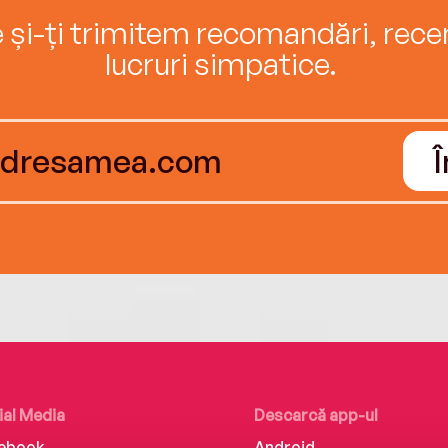
e și-ți trimitem recomandări, recenz
lucruri simpatice.
ial Media
Descarcă app-ul
ebook
Android