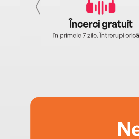
cu tine
Încerci gratuit
oriunde ești.
în primele 7 zile. Întrerupi oric
Ne