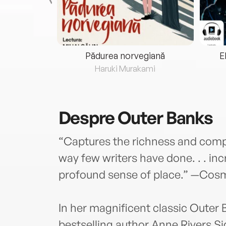
eria...
Pădurea norvegiană
E
ris
Haruki Murakami
Despre
Outer Banks
“Captures the richness and compl
way few writers have done. . . inc
profound sense of place.” —Cos
In her magnificent classic Outer
bestselling author Anne Rivers Sidd