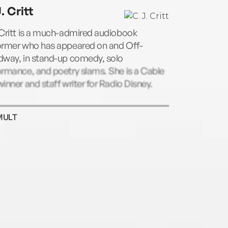
. Critt
 Critt is a much-admired audiobook
ormer who has appeared on and Off-
dway, in stand-up comedy, solo
rmance, and poetry slams. She is a Cable
inner and staff writer for Radio Disney.
MULT