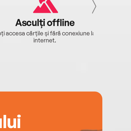
Asculți offline
Aj
ți accesa cărțile și fără conexiune la
Ascultă a
internet.
lui