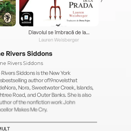
Diavolul se îmbracă de la...
Lauren Weisberger
Fre
e Rivers Siddons
Rivers Siddons is the New York
bestselling author of19novelsthat
deNora, Nora, Sweetwater Creek, Islands,
tree Road, and Outer Banks. She is also
uthor of the nonfiction work John
cellor Makes Me Cry.
MULT