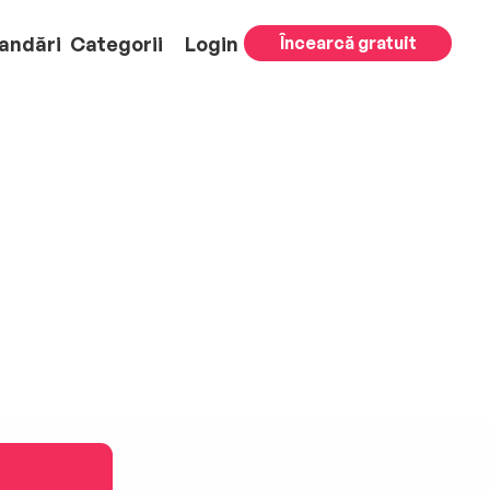
andări
Categorii
Login
Încearcă gratuit