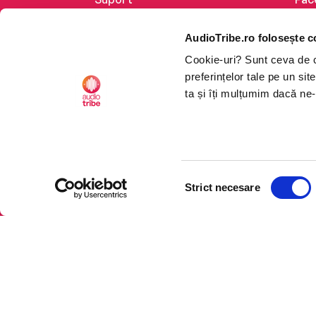
Despre noi
Lin
AudioTribe.ro folosește c
Creează un cont
Ins
Cookie-uri? Sunt ceva de ca
Cum funcționează
Tik
preferințelor tale pe un si
Retragere din comandă
ta și îți mulțumim dacă ne-
Selecția
CTRL+F2
CTRL+F2
Strict necesare
consimțământului
Platforma de audiobooks ș