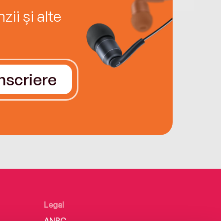
ii și alte
Înscriere
Legal
ANPC