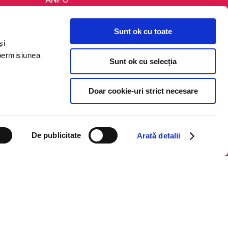
Politica de confidențialitate
Sunt ok cu toate
Politica de cookie
și
Termeni și condiții
 permisiunea
Sunt ok cu selecția
Regulamente
Doar cookie-uri strict necesare
De publicitate
Arată detalii