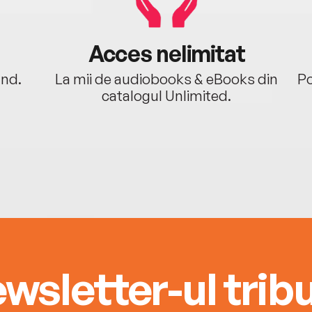
Acces nelimitat
ând.
La mii de audiobooks & eBooks din
Po
catalogul Unlimited.
wsletter-ul tribu