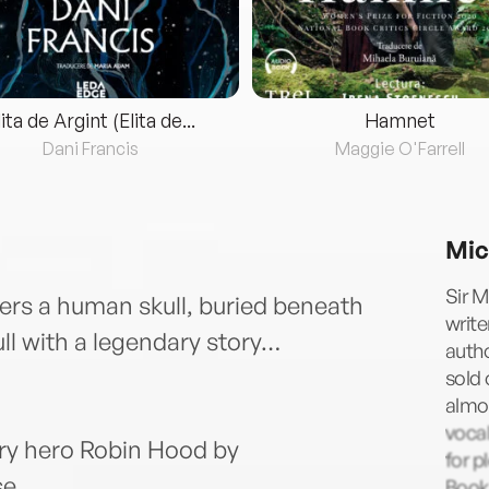
lita de Argint (Elita de...
Hamnet
Dani Francis
Maggie O'Farrell
Mic
Sir 
vers a human skull, buried beneath
write
ull with a legendary story…
autho
sold 
almo
vocal
ary hero Robin Hood by
for p
se.
Book