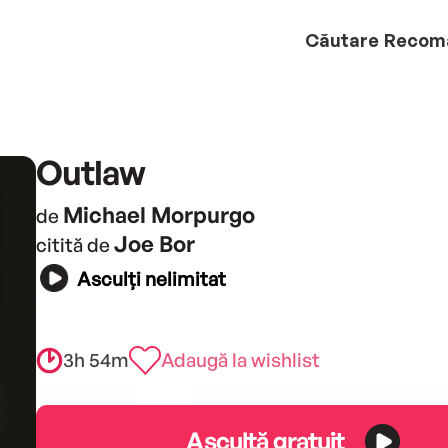
Căutare
Recom
Outlaw
Michael Morpurgo
de
Joe Bor
citită de
Asculți nelimitat
3h 54m
Adaugă la wishlist
Ascultă gratuit