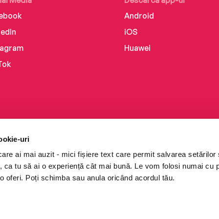
ial Media
Descarcă app-ul
ebook
Android
kedIn
iOS
tagram
Huawei
Tok
ookie-uri
re ai mai auzit - mici fișiere text care permit salvarea setărilor 
te, ca tu să ai o experiență cât mai bună. Le vom folosi numai cu
o oferi. Poți schimba sau anula oricând acordul tău.
i books a Cărturești.