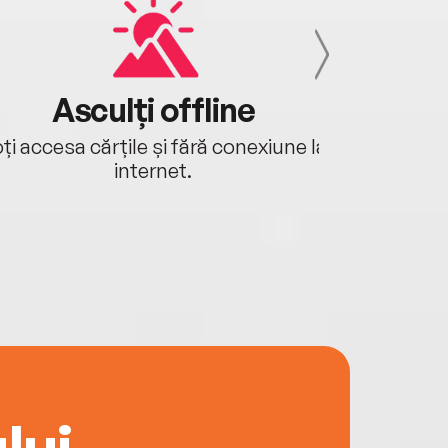
Asculți offline
Aj
ți accesa cărțile și fără conexiune la
Ascultă a
internet.
lui