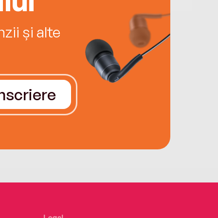
ii și alte
Înscriere