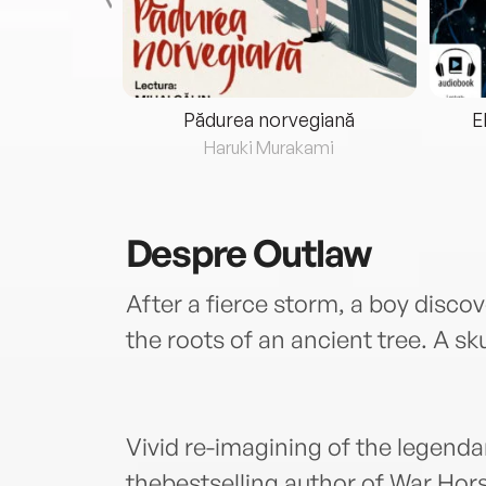
eria...
Pădurea norvegiană
E
ris
Haruki Murakami
Despre
Outlaw
After a fierce storm, a boy disco
the roots of an ancient tree. A sk
Vivid re-imagining of the legend
thebestselling author of War Hor