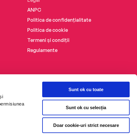
Legal
ANPC
Politica de confidențialitate
Politica de cookie
Termeni și condiții
Regulamente
Sunt ok cu toate
și
 permisiunea
Sunt ok cu selecția
Doar cookie-uri strict necesare