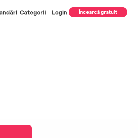
andări
Categorii
Login
Încearcă gratuit