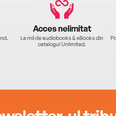
Acces nelimitat
ând.
La mii de audiobooks & eBooks din
Po
catalogul Unlimited.
wsletter-ul tribu