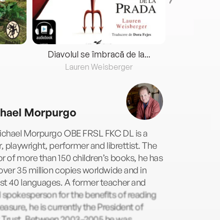
Diavolul se îmbracă de la...
Lauren Weisberger
Fre
hael Morpurgo
Michael Morpurgo OBE FRSL FKC DL is a
r, playwright, performer and librettist. The
r of more than 150 children’s books, he has
over 35 million copies worldwide and in
st 40 languages. A former teacher and
 spokesperson for the benefits of reading
leasure, he is currently the President of
 Trust. Between 2003–2005 he was