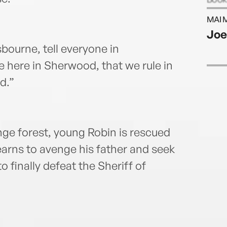
Child
MAI 
for s
Joe
Mich
isbourne, tell everyone in
and s
Thea
 here in Sherwood, that we rule in
been 
d.”
citie
recor
Award
co-fo
nge forest, young Robin is rescued
Farms
earns to avenge his father and seek
o finally defeat the Sheriff of