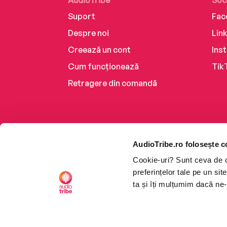
AudioTribe
Soc
Suport
Fac
Despre noi
Lin
Creează un cont
Ins
Cum funcționează
Tik
Retragere din comandă
AudioTribe.ro folosește c
Cookie-uri? Sunt ceva de ca
preferințelor tale pe un si
ta și îți mulțumim dacă ne-
Platforma de audiobooks ș