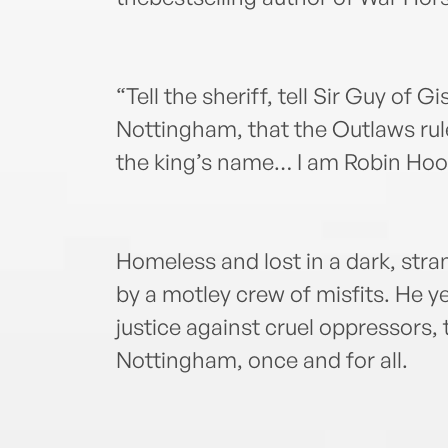
“Tell the sheriff, tell Sir Guy of G
Nottingham, that the Outlaws rule
the king’s name… I am Robin Hoo
Homeless and lost in a dark, stra
by a motley crew of misfits. He y
justice against cruel oppressors, t
Nottingham, once and for all.