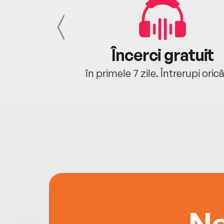
cu tine
Încerci gratuit
oriunde ești.
în primele 7 zile. Întrerupi oric
Ne