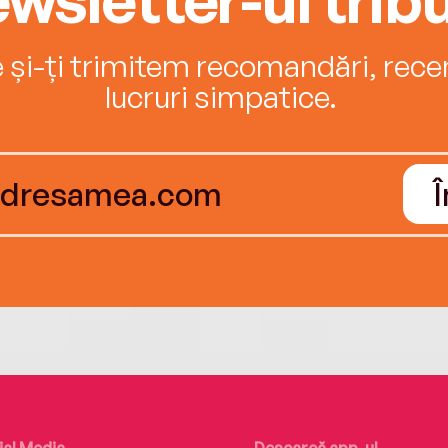
e și-ți trimitem recomandări, recenz
lucruri simpatice.