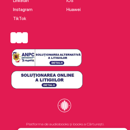
LinkedIn
iOS
Instagram
Huawei
TikTok
Platforma de audiobooks și books a Cărturești.