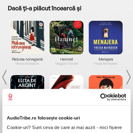
Dacă ți-a plăcut încearcă și
a...
Pădurea norvegiană
Hamnet
Menajera
I
Haruki Murakami
Maggie O'Farrell
Freida McFadden
Elita de Argint (Elita
Diavolul se îmbracă de
Migdală
AudioTribe.ro folosește cookie-uri
de...
la...
Dani Francis
Lauren Weisberger
Sohn Won-pyung
Cookie-uri? Sunt ceva de care ai mai auzit - mici fișiere