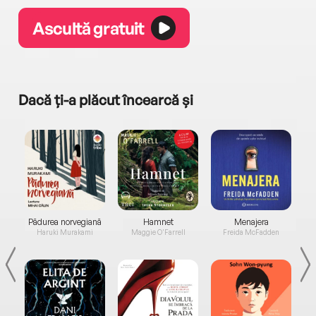
Ascultă gratuit
Dacă ți-a plăcut încearcă și
a...
Pădurea norvegiană
Hamnet
Menajera
I
Haruki Murakami
Maggie O'Farrell
Freida McFadden