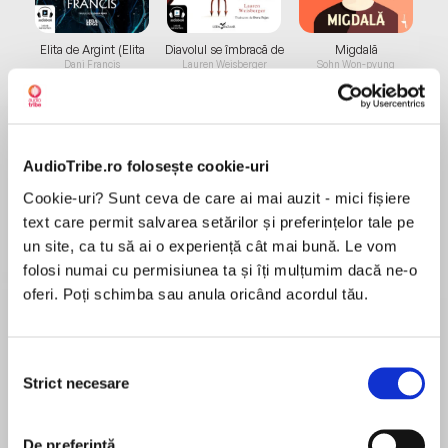
Elita de Argint (Elita
Diavolul se îmbracă de
Migdală
de...
la...
Dani Francis
Lauren Weisberger
Sohn Won-pyung
AudioTribe.ro folosește cookie-uri
Despre
carte
Cookie-uri? Sunt ceva de care ai mai auzit - mici fișiere
A funny story about Paddington, the world’s
text care permit salvarea setărilor și preferințelor tale pe
favourite bear – now a major movie star!
un site, ca tu să ai o experiență cât mai bună. Le vom
Performed by Stephen Fry.
folosi numai cu permisiunea ta și îți mulțumim dacă ne-o
oferi. Poți schimba sau anula oricând acordul tău.
MAI MULT
When the Browns find Paddington lying on the
În acest moment nu există recenzii
lawn, unable to remember where he is or even
Selecția
pentru această carte
what the word “bun” means, they immediately
Strict necesare
consimțământului
realise something is seriously wrong and send
for an ambulance. It’s Paddington’s first time in
De preferință