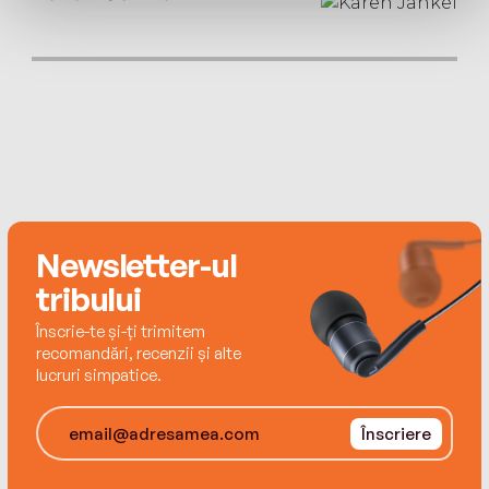
best known for his novel The Liar as well as his
acclaimed autobiography Moab Is My Washpot,
and his is the famous voice of the Harry Potter
audio books.
Newsletter-ul
tribului
Înscrie-te și-ți trimitem
recomandări, recenzii și alte
lucruri simpatice.
Înscriere