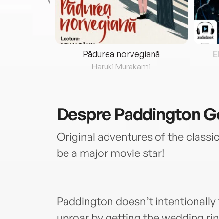
eria...
Pădurea norvegiană
E
ris
Haruki Murakami
Despre
Paddington G
Original adventures of the classi
be a major movie star!
Paddington doesn’t intentionally 
uproar by getting the wedding ri