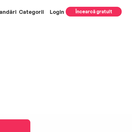
andări
Categorii
Login
Încearcă gratuit