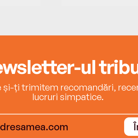
wsletter-ul tribu
e și-ți trimitem recomandări, recenz
lucruri simpatice.