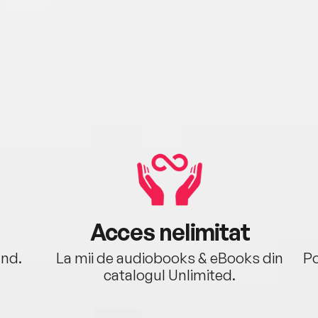
Acces nelimitat
ând.
La mii de audiobooks & eBooks din
Po
catalogul Unlimited.