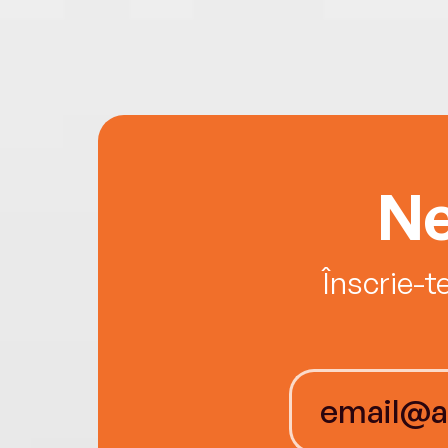
Ne
Înscrie-t