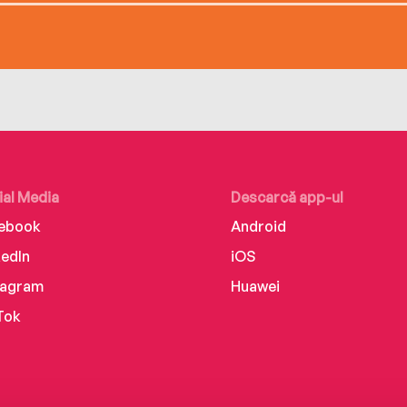
ial Media
Descarcă app-ul
ebook
Android
kedIn
iOS
tagram
Huawei
Tok