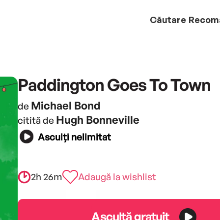
Căutare
Recom
Paddington Goes To Town
Michael Bond
de
Hugh Bonneville
citită de
Asculți nelimitat
2h 26m
Adaugă la wishlist
Ascultă gratuit