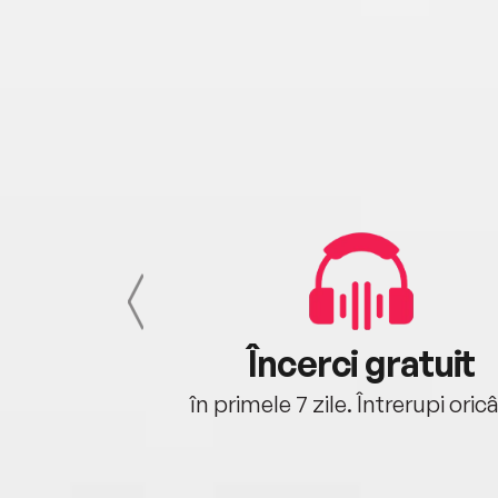
cu tine
Încerci gratuit
oriunde ești.
în primele 7 zile. Întrerupi oric