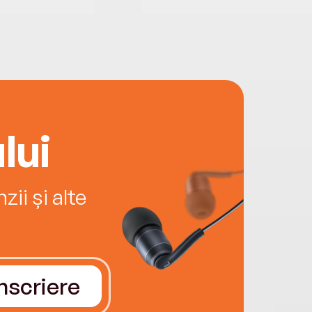
lui
ii și alte
Înscriere