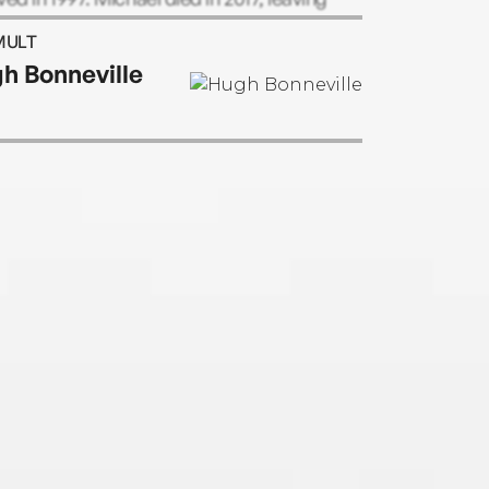
d one of the great literary legacies of our
MULT
.
h Bonneville