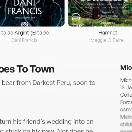
lita de Argint (Elita de...
Hamnet
Dani Francis
Maggie O'Farrell
oes To Town
Mic
Mich
c bear from Darkest Peru, soon to
13 Ja
Colle
Force
camer
Micha
turn his friend’s wedding into an
child
ng stuck on his paw. Nor does he
recei