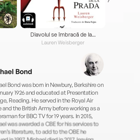
Diavolul se îmbracă de la...
Lauren Weisberger
Fre
hael Bond
ael Bond was born in Newbury, Berkshire on
nuary 1926 and educated at Presentation
ge, Reading. He served in the Royal Air
 and the British Army before working as a
aman for BBC TV for 19 years. In 2015,
el was awarded a CBE for his services to
ren’s literature, to add to the OBE he
ved in 1997. Michael died in 2017, leaving