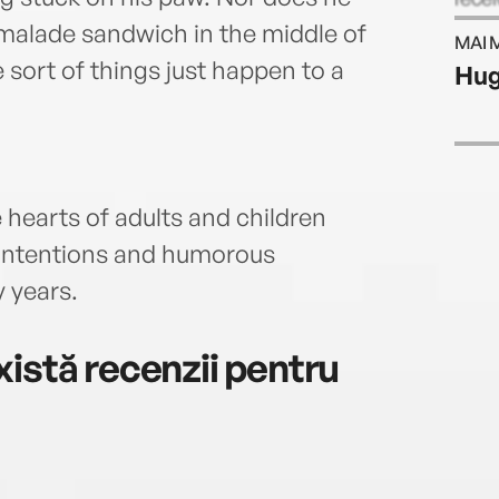
behin
malade sandwich in the middle of
MAI 
time
 sort of things just happen to a
Hug
hearts of adults and children
 intentions and humorous
 years.
istă recenzii pentru