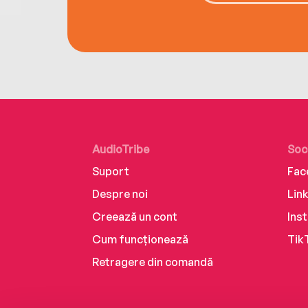
AudioTribe
Soc
Suport
Fac
Despre noi
Lin
Creează un cont
Ins
Cum funcționează
Tik
Retragere din comandă