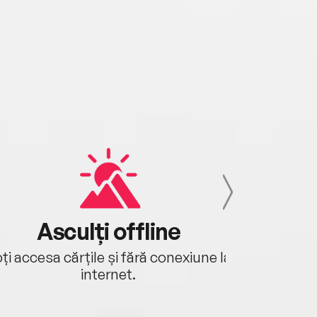
Asculți offline
Aj
ți accesa cărțile și fără conexiune la
Ascultă a
internet.