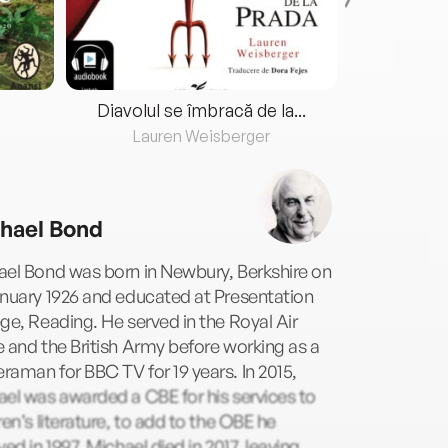
Diavolul se îmbracă de la...
Lauren Weisberger
Fre
hael Bond
ael Bond was born in Newbury, Berkshire on
nuary 1926 and educated at Presentation
ge, Reading. He served in the Royal Air
 and the British Army before working as a
aman for BBC TV for 19 years. In 2015,
el was awarded a CBE for his services to
ren’s literature, to add to the OBE he
ved in 1997. Michael died in 2017, leaving