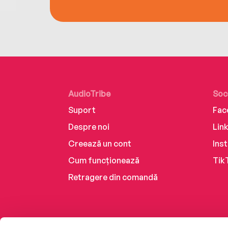
AudioTribe
Soc
Suport
Fac
Despre noi
Lin
Creează un cont
Ins
Cum funcționează
Tik
Retragere din comandă