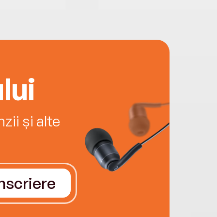
lui
ii și alte
Înscriere