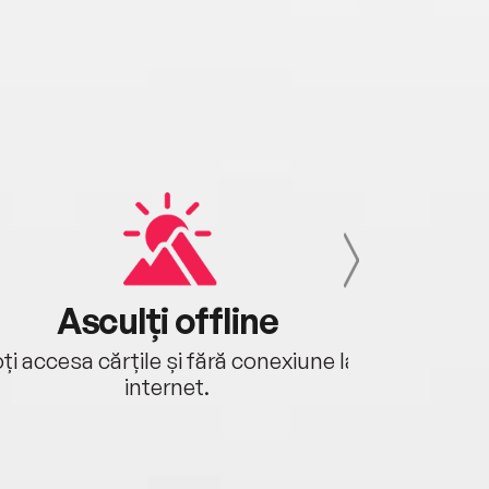
Asculți offline
Aj
ți accesa cărțile și fără conexiune la
Ascultă a
internet.