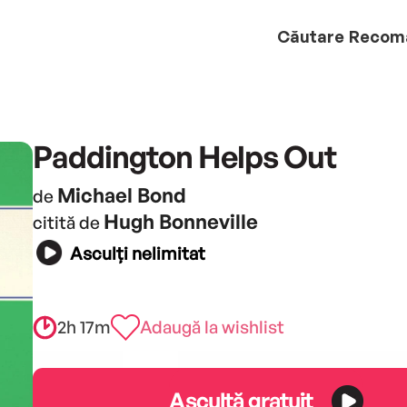
Căutare
Recom
Paddington Helps Out
Michael Bond
de
Hugh Bonneville
citită de
Asculți nelimitat
2h 17m
Adaugă la wishlist
Ascultă gratuit