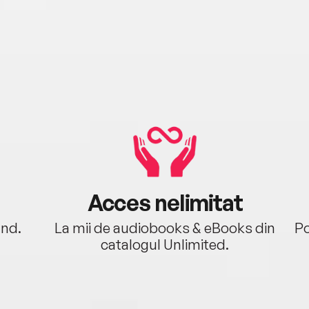
Acces nelimitat
ând.
La mii de audiobooks & eBooks din
Po
catalogul Unlimited.