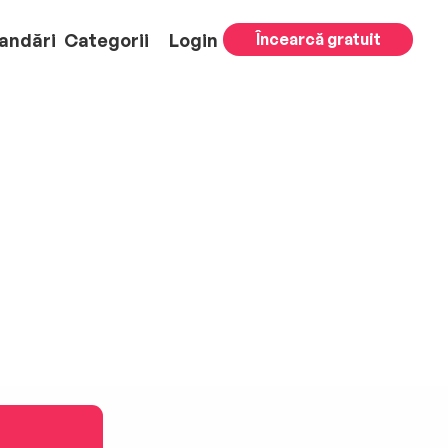
andări
Categorii
Login
Încearcă gratuit