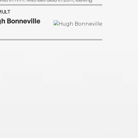
d one of the great literary legacies of our
MULT
.
h Bonneville