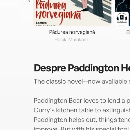
eria...
Pădurea norvegiană
E
ris
Haruki Murakami
Despre
Paddington H
The classic novel—now available 
Paddington Bear loves to lend a 
Curry’s kitchen table to extingui
Paddington helps out, things ten
improve. But with his special tool ki