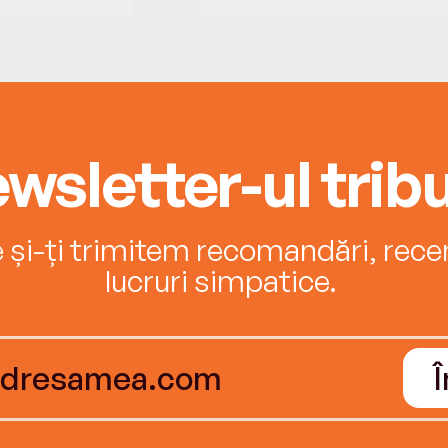
wsletter-ul tribu
e și-ți trimitem recomandări, recenz
lucruri simpatice.