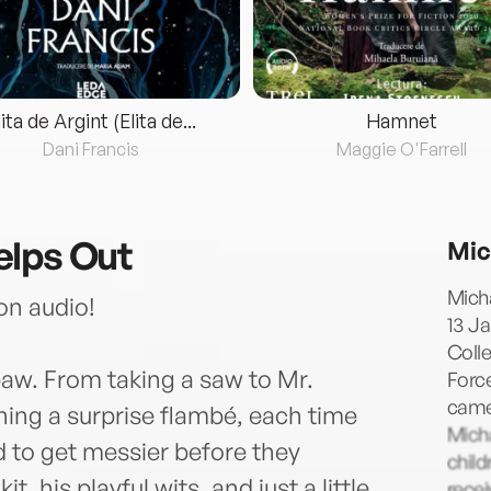
lita de Argint (Elita de...
Hamnet
Dani Francis
Maggie O'Farrell
elps Out
Mic
Mich
on audio!
13 Ja
Colle
paw. From taking a saw to Mr.
Force
camer
shing a surprise flambé, each time
Micha
d to get messier before they
child
t, his playful wits, and just a little
recei