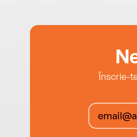
Ne
Înscrie-t