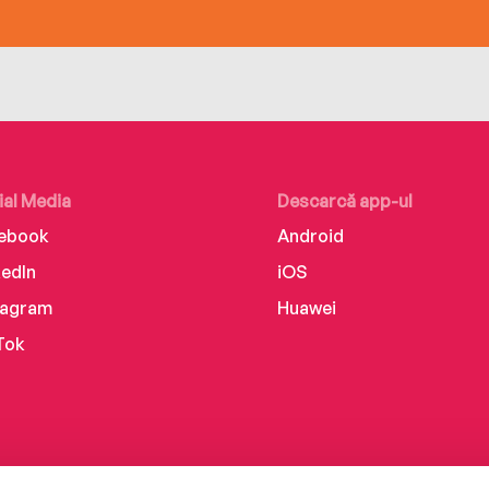
ial Media
Descarcă app-ul
ebook
Android
kedIn
iOS
tagram
Huawei
Tok