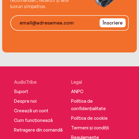
recomandări, recenzii și alte
lucruri simpatice.
Înscriere
AudioTribe
Legal
Suport
ANPC
Despre noi
Politica de
confidențialitate
Creează un cont
Politica de cookie
Cum funcționează
Termeni și condiții
Retragere din comandă
Regulamente