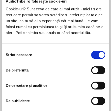
AudioTribe.ro folosește cookie-uri
Cookie-uri? Sunt ceva de care ai mai auzit - mici fișiere
text care permit salvarea setărilor și preferințelor tale pe
Despre
carte
un site, ca tu să ai o experiență cât mai bună. Le vom
folosi numai cu permisiunea ta și îți mulțumim dacă ne-o
Paddington has warmed the hearts of
oferi. Poți schimba sau anula oricând acordul tău.
generations of listeners with his earnest good
intentions and humorous misadventures. Thisis
a newedition of the classic novel and contains
Selecția
the original text by Michael Bond.
Strict necesare
consimțământului
MAI MULT
În acest moment nu există recenzii
Somehow Paddington always manages to find
De preferință
pentru această carte
himself in strange situations. From a squishy
miscommunication involving oysters and public
transit to a case of mistaken identity, there’s
De cercetare și analitice
never a dull moment when a certain bear is
Michael Bond
around!
De publicitate
Michael Bond was born in Newbury, Berkshire on
Paddington Races Ahead is the thirteenth
13 January 1926 and educated at Presentation