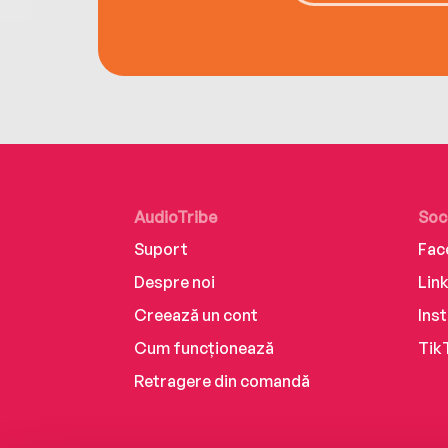
AudioTribe
Soc
Suport
Fac
Despre noi
Lin
Creează un cont
Ins
Cum funcționează
Tik
Retragere din comandă