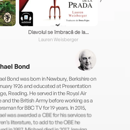
Diavolul se îmbracă de la...
Lauren Weisberger
Fre
hael Bond
ael Bond was born in Newbury, Berkshire on
nuary 1926 and educated at Presentation
ge, Reading. He served in the Royal Air
 and the British Army before working as a
aman for BBC TV for 19 years. In 2015,
el was awarded a CBE for his services to
ren’s literature, to add to the OBE he
ved in 1997. Michael died in 2017, leaving