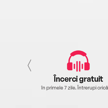
cu tine
Încerci gratuit
oriunde ești.
în primele 7 zile. Întrerupi oric