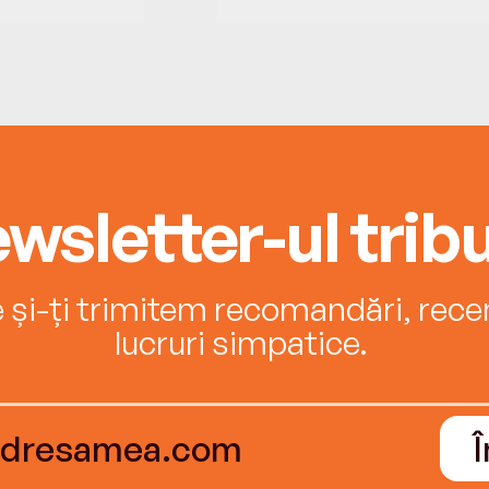
wsletter-ul tribu
e și-ți trimitem recomandări, recenz
lucruri simpatice.