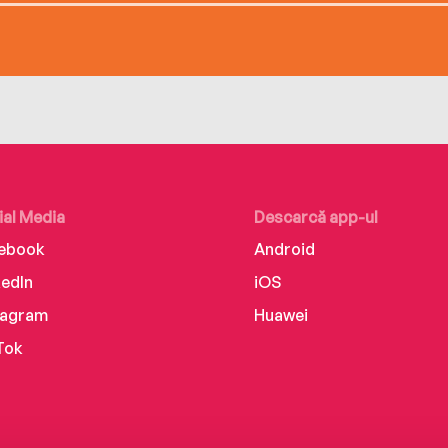
ial Media
Descarcă app-ul
ebook
Android
kedIn
iOS
tagram
Huawei
Tok