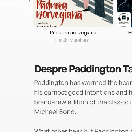
eria...
Pădurea norvegiană
E
ris
Haruki Murakami
Despre
Paddington Ta
Paddington has warmed the heart
his earnest good intentions and
brand-new edition of the classic n
Michael Bond.
What other bear but Paddington 