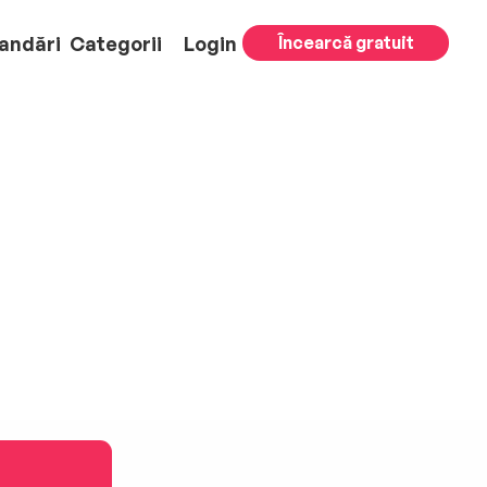
andări
Categorii
Login
Încearcă gratuit