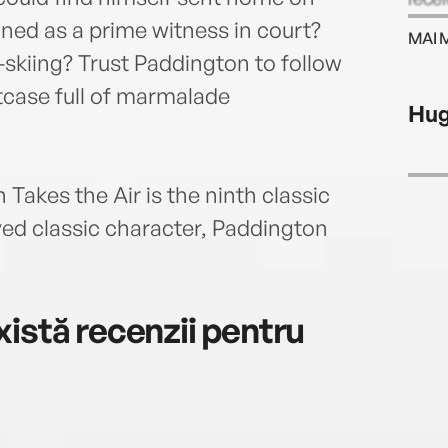
behin
oned as a prime witness in court?
MAI 
time
-skiing? Trust Paddington to follow
itcase full of marmalade
Hug
 Takes the Air is the ninth classic
ed classic character, Paddington
istă recenzii pentru