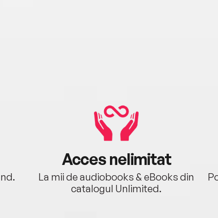
Acces nelimitat
ând.
La mii de audiobooks & eBooks din
Po
catalogul Unlimited.