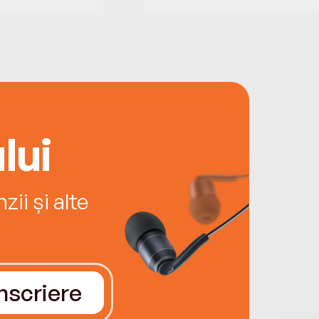
lui
ii și alte
Înscriere