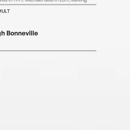
d one of the great literary legacies of our
MULT
.
h Bonneville