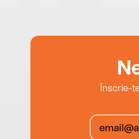
Ne
Înscrie-t