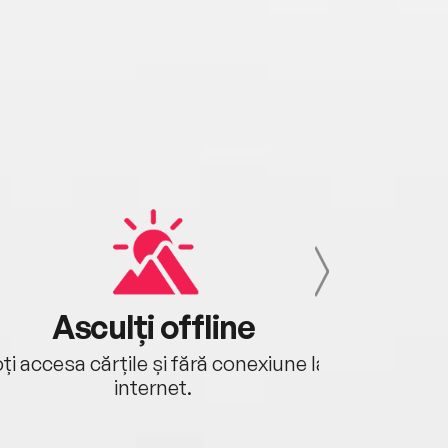
Asculți offline
Aj
ți accesa cărțile și fără conexiune la
Ascultă a
internet.