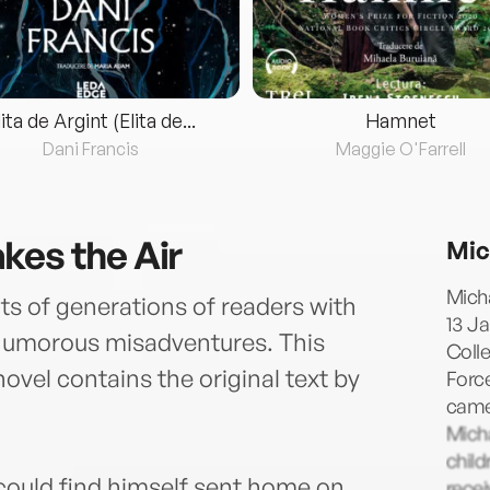
lita de Argint (Elita de...
Hamnet
Dani Francis
Maggie O'Farrell
kes the Air
Mic
Mich
s of generations of readers with
13 Ja
 humorous misadventures. This
Colle
ovel contains the original text by
Force
camer
Micha
child
could find himself sent home on
recei