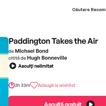
Căutare
Recom
Paddington Takes the Air
Michael Bond
de
Hugh Bonneville
citită de
Asculți nelimitat
2h 33m
Adaugă la wishlist
Ascultă gratuit