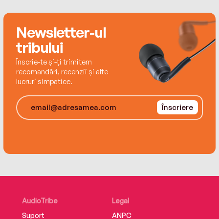
audio books.
Newsletter-ul
tribului
Înscrie-te și-ți trimitem
recomandări, recenzii și alte
lucruri simpatice.
Înscriere
AudioTribe
Legal
Suport
ANPC