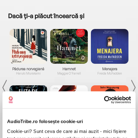
Dacă ți-a plăcut încearcă și
a...
Pădurea norvegiană
Hamnet
Menajera
I
Haruki Murakami
Maggie O'Farrell
Freida McFadden
AudioTribe.ro folosește cookie-uri
Elita de Argint (Elita
Diavolul se îmbracă de
Migdală
de...
la...
Dani Francis
Lauren Weisberger
Sohn Won-pyung
Cookie-uri? Sunt ceva de care ai mai auzit - mici fișiere