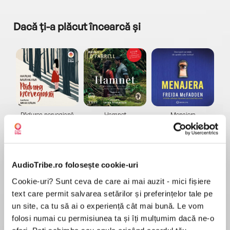
Dacă ți-a plăcut încearcă și
a...
Pădurea norvegiană
Hamnet
Menajera
I
Haruki Murakami
Maggie O'Farrell
Freida McFadden
AudioTribe.ro folosește cookie-uri
Cookie-uri? Sunt ceva de care ai mai auzit - mici fișiere
text care permit salvarea setărilor și preferințelor tale pe
un site, ca tu să ai o experiență cât mai bună. Le vom
Elita de Argint (Elita
Diavolul se îmbracă de
Migdală
de...
la...
Dani Francis
Lauren Weisberger
Sohn Won-pyung
folosi numai cu permisiunea ta și îți mulțumim dacă ne-o