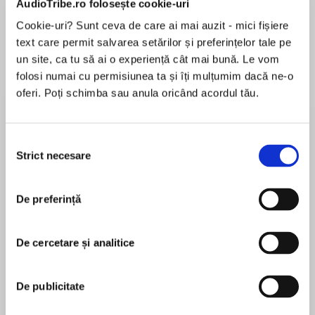
AudioTribe.ro folosește cookie-uri
Cookie-uri? Sunt ceva de care ai mai auzit - mici fișiere
text care permit salvarea setărilor și preferințelor tale pe
Despre
carte
un site, ca tu să ai o experiență cât mai bună. Le vom
folosi numai cu permisiunea ta și îți mulțumim dacă ne-o
The darkest secrets of World War II… finally
oferi. Poți schimba sau anula oricând acordul tău.
revealed. The number one bestseller returns
with his most explosive book to date.
Selecția
Europe is ablaze. America is undecided about
Strict necesare
consimțământului
MAI MULT
joining the fight against Nazism. And James
În acest moment nu există recenzii
Zennor, a brilliant, troubled, young Oxford don is
De preferință
pentru această carte
horrified. He returns one morning from rowing to
discover that his wife has disappeared with
their young son, leaving only a note declaring
De cercetare și analitice
her continuing love.
Sam Bourne
De publicitate
A frantic search through wartime England leads
Sam Bourne is the pseudonym of Jonathan
James across the Atlantic and to one of
Freedland, an award-winning journalist and