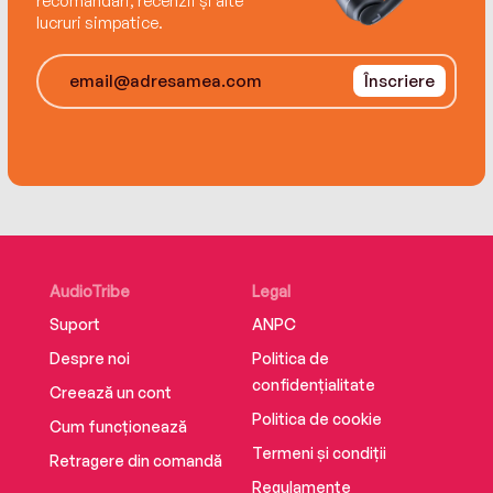
recomandări, recenzii și alte
lucruri simpatice.
Înscriere
AudioTribe
Legal
Suport
ANPC
Despre noi
Politica de
confidențialitate
Creează un cont
Politica de cookie
Cum funcționează
Termeni și condiții
Retragere din comandă
Regulamente