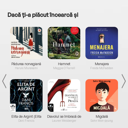
Dacă ți-a plăcut încearcă și
a...
Pădurea norvegiană
Hamnet
Menajera
I
Haruki Murakami
Maggie O'Farrell
Freida McFadden
Elita de Argint (Elita
Diavolul se îmbracă de
Migdală
de...
la...
Dani Francis
Lauren Weisberger
Sohn Won-pyung