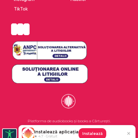
TikTok
Platforma de audiobooks și books a Cărturești.
Instalează aplicația
✕
Instalează
©2026 Nemo EPG SRL. Toate drepturile rezervate.
★ 4.7 · Gratuit