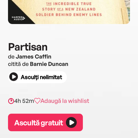
Partisan
de
James Caffin
citită de
Barnie Duncan
Asculți nelimitat
4h 52m
Adaugă la wishlist
Ascultă gratuit