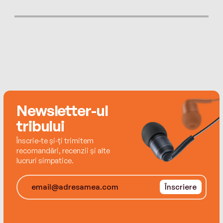
was eventually appointed brigade commander.
When 'Corporal Frank' was demobilised he
returned to New Zealand and became a taxi
driver in the small South Island town of Temuka.
Newsletter-ul
Originally published in 1945 and out of print for
tribului
many years, this is his remarkable true story.
Înscrie-te și-ți trimitem
recomandări, recenzii și alte
lucruri simpatice.
Înscriere