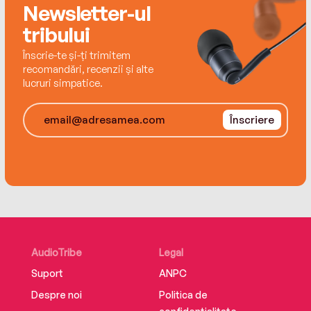
Newsletter-ul
day, and she’s hell bent on making sure
tribului
Constable Guthrie has one too.
Înscrie-te și-ți trimitem
recomandări, recenzii și alte
lucruri simpatice.
Înscriere
AudioTribe
Legal
Suport
ANPC
Despre noi
Politica de