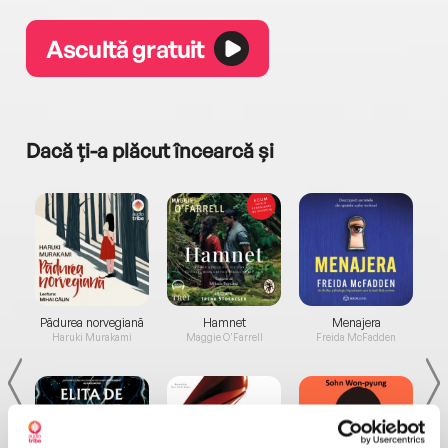
Ascultă gratuit
Dacă ți-a plăcut încearcă și
a...
Pădurea norvegiană
Hamnet
Menajera
I
Haruki Murakami
Maggie O'Farrell
Freida McFadden