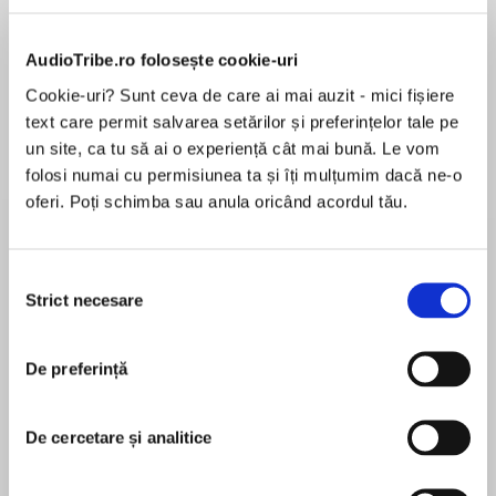
AudioTribe.ro folosește cookie-uri
Elita de Argint (Elita
Diavolul se îmbracă de
Migdală
de...
la...
Dani Francis
Lauren Weisberger
Sohn Won-pyung
Cookie-uri? Sunt ceva de care ai mai auzit - mici fișiere
text care permit salvarea setărilor și preferințelor tale pe
un site, ca tu să ai o experiență cât mai bună. Le vom
folosi numai cu permisiunea ta și îți mulțumim dacă ne-o
Despre
carte
oferi. Poți schimba sau anula oricând acordul tău.
Two bloody brilliant short stories from No. 1
bestselling crime writer Stuart MacBride,
Selecția
featuring DS Logan McRae and his boss DI Steel
Strict necesare
consimțământului
STRAMASH:
De preferință
MAI MULT
Something fishy is happening on the isle of Jura.
În acest moment nu există recenzii
pentru această carte
DS Logan McRae gets a phone call from DI Steel
De cercetare și analitice
ordering him to come to the island at once. One
freezing night’s sleep in a hatchback and two