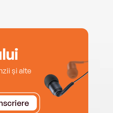
lui
ii și alte
Înscriere