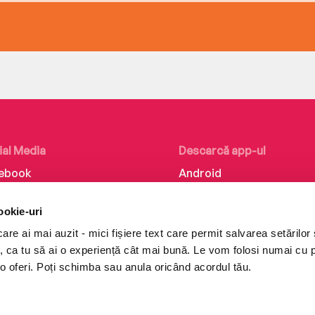
ial Media
Descarcă app-ul
ebook
Android
kedIn
iOS
ookie-uri
tagram
Huawei
re ai mai auzit - mici fișiere text care permit salvarea setărilor 
Tok
te, ca tu să ai o experiență cât mai bună. Le vom folosi numai cu
o oferi. Poți schimba sau anula oricând acordul tău.