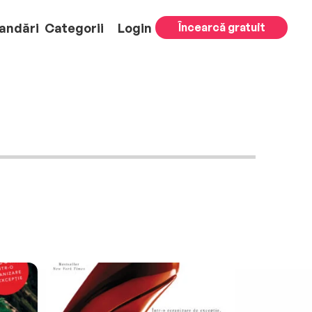
andări
Categorii
Login
Încearcă gratuit