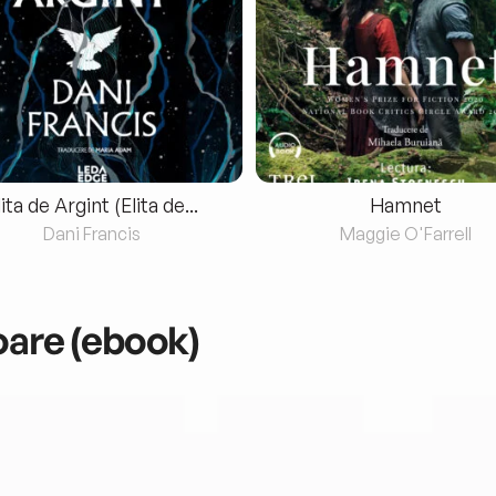
lita de Argint (Elita de...
Hamnet
Dani Francis
Maggie O'Farrell
oare (ebook)