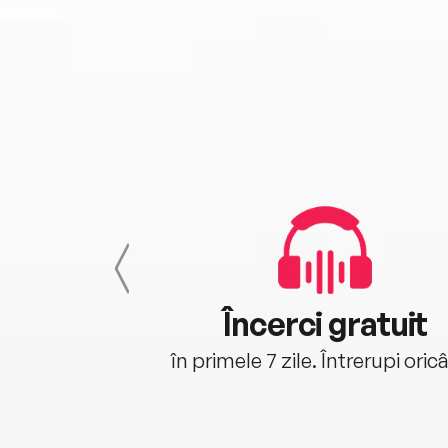
cu tine
Încerci gratuit
oriunde ești.
în primele 7 zile. Întrerupi oric