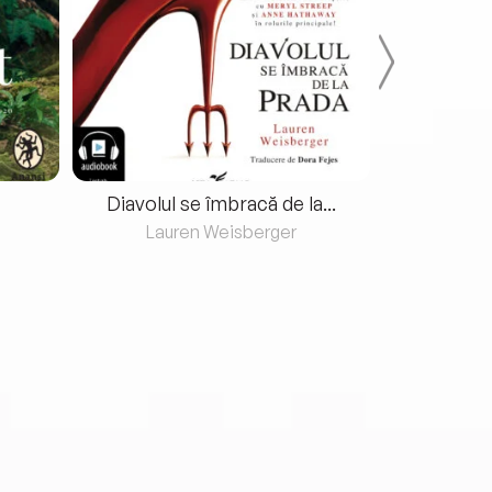
Diavolul se îmbracă de la...
Lauren Weisberger
Fre