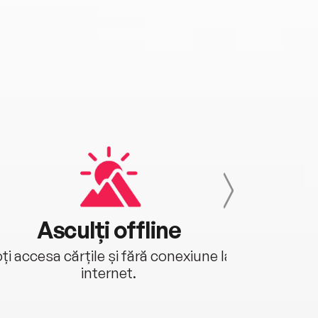
Asculți offline
Aj
ți accesa cărțile și fără conexiune la
Ascultă a
internet.