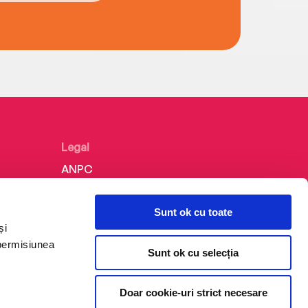
Legal
ANPC
Politica de confidențialitate
Sunt ok cu toate
Politica de cookie
și
Termeni și condiții
 permisiunea
Sunt ok cu selecția
Regulamente
Doar cookie-uri strict necesare