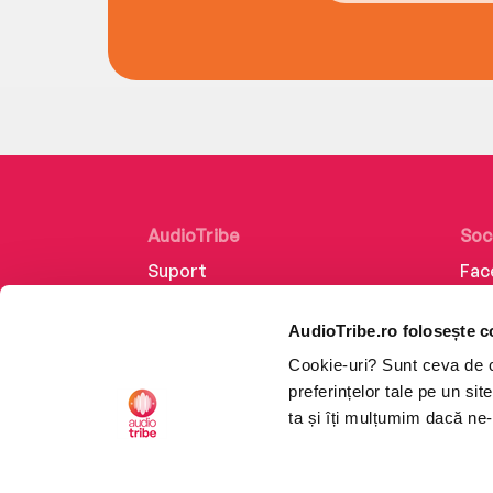
AudioTribe
Soc
Suport
Fac
Despre noi
Lin
AudioTribe.ro folosește c
Creează un cont
Ins
Cookie-uri? Sunt ceva de ca
Cum funcționează
Tik
preferințelor tale pe un si
Retragere din comandă
ta și îți mulțumim dacă ne-