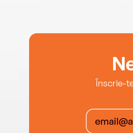
Ne
Înscrie-t