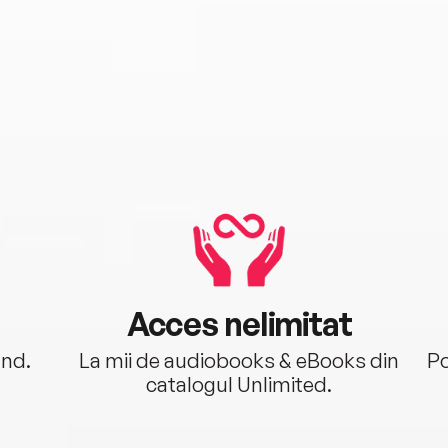
Acces nelimitat
ând.
La mii de audiobooks & eBooks din
Po
catalogul Unlimited.