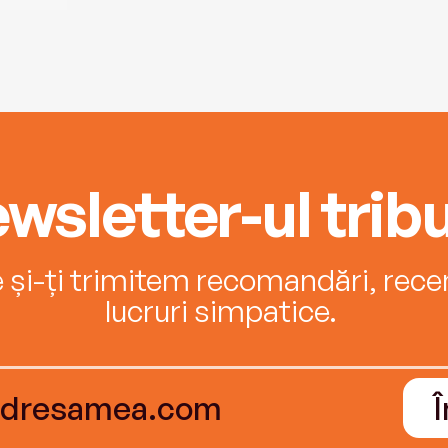
wsletter-ul tribu
e și-ți trimitem recomandări, recenz
lucruri simpatice.