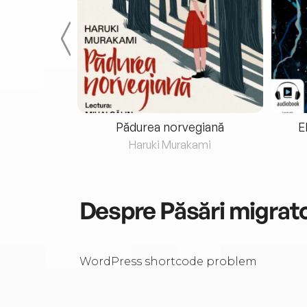
eria...
Pădurea norvegiană
E
ris
Haruki Murakami
Despre
Păsări migrat
WordPress shortcode problem