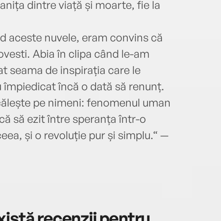
ranița dintre viață și moarte, fie la
singu
Gonco
(iden
nd aceste nuvele, eram convins că
auto
ovesti. Abia în clipa când le-am
Gary 
t seama de inspirația care le
Dint
euro
 împiedicat încă o dată să renunț.
Human
ăcălește pe nimeni: fenomenul uman
grand
ă să ezit între speranța într-o
Les r
Promi
ceea, și o revoluție pur și simplu.“ —
1960;
să mo
Pérou
(Lady
coupa
bilet
istă recenzii pentru
limit