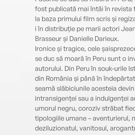
fost publicată mai întâi în revista 
la baza primului film scris și reg
i în distribuție pe marii actori J
Brasseur și Danielle Darieux.
Ironice și tragice, cele șaisprezec
se duc să moară în Peru sunt o inv
autorului. Din Peru în souk-urile I
din România și până în îndepărtat
seamă slăbiciunile acesteia devin
intransigenței sau a indulgenței au
umorul negru, coroziv străbat fie
tipologiile umane – aventurierul, 
deziluzionatul, vanitosul, arogantu