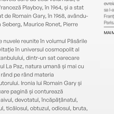
evrei
franceză Playboy, în 1964, și a stat
sa l-
izat de Romain Gary, în 1968, avându-
Franț
Paris
ean Seberg, Maurice Ronet, Pierre
de Ga
MAI 
Liber
e nuvele reunite în volumul Păsările
print
Onoar
itație în universul cosmopolit al
1940 
stanbulului, dintr-un sat oarecare
admir
ul La Paz, natura umană și mai cu
diplo
York,
 rând pe rând materia
cu ju
torului. Ironia lui Romain Gary și
consu
care pagină și conturează
actri
1963,
naivul, devotatul, încăpățânatul,
Pe 2 
l, ticălosul, obtuzul, odiosul, bruta,
s-a s