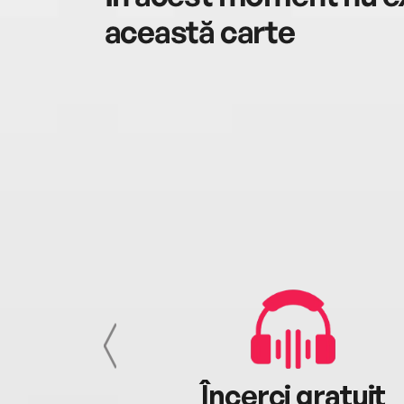
această carte
cu tine
Încerci gratuit