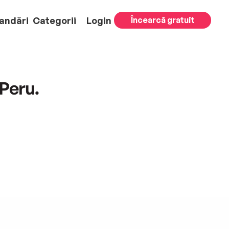
andări
Categorii
Login
Încearcă gratuit
 Peru.