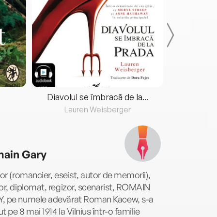
Diavolul se îmbracă de la...
Lauren Weisberger
Fre
ain Gary
tor (romancier, eseist, autor de memorii),
or, diplomat, regizor, scenarist, ROMAIN
, pe numele adevărat Roman Kacew, s-a
t pe 8 mai 1914 la Vilnius într-o familie