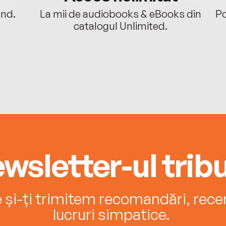
ând.
La mii de audiobooks & eBooks din
Po
catalogul Unlimited.
wsletter-ul tribu
e și-ți trimitem recomandări, recenz
lucruri simpatice.