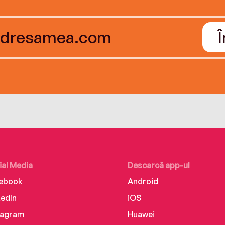
ial Media
Descarcă app-ul
ebook
Android
kedIn
iOS
tagram
Huawei