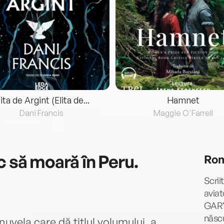
lita de Argint (Elita de...
Hamnet
Dani Francis
Maggie O'Farrell
c să moară în Peru.
Rom
Scrii
aviat
GARY
născu
uvela care dă titlul volumului, a