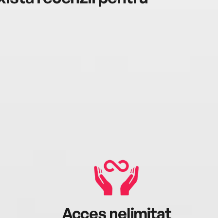
Human
de fe
Zmeie
Huma
Émile
devan
(1976
Acces nelimitat