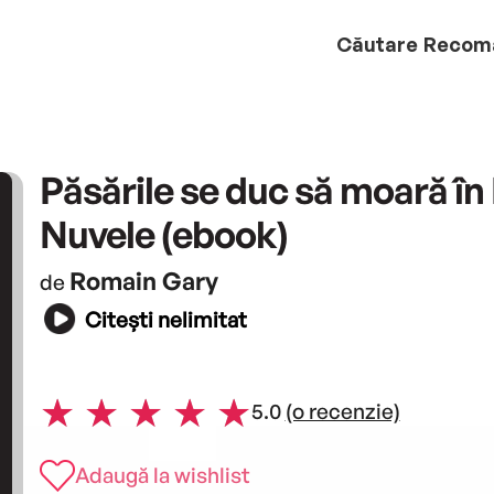
Căutare
Recom
Păsările se duc să moară în
Nuvele (ebook)
Romain Gary
de
Citești nelimitat
5.0
(o recenzie)
Adaugă la wishlist