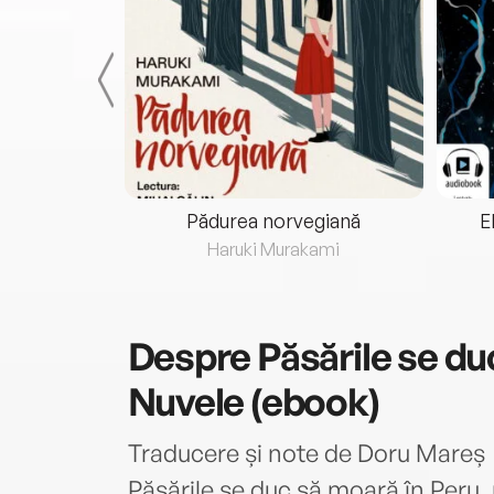
eria...
Pădurea norvegiană
E
ris
Haruki Murakami
Despre
Păsările se du
Nuvele (ebook)
Traducere și note de Doru Mareș
Păsările se duc să moară în Peru, n