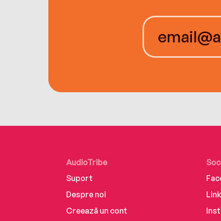
AudioTribe
Soc
Suport
Fac
Despre noi
Lin
Creează un cont
Ins