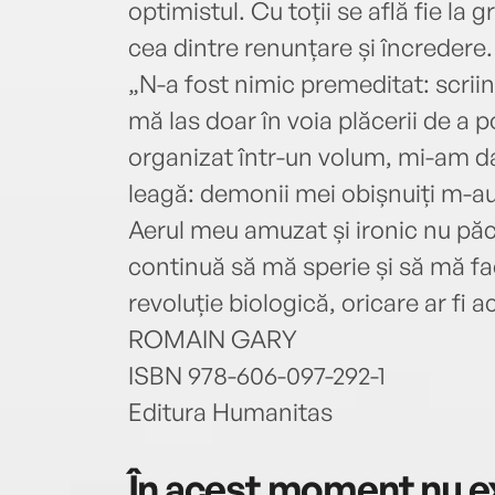
optimistul. Cu toții se află fie la g
cea dintre renunțare și încredere.
„N-a fost nimic premeditat: scrii
mă las doar în voia plăcerii de a p
organizat într-un volum, mi-am da
leagă: demonii mei obișnuiți m-au
Aerul meu amuzat și ironic nu p
continuă să mă sperie și să mă fac
revoluție biologică, oricare ar fi a
ROMAIN GARY
ISBN 978-606-097-292-1
Editura Humanitas
În acest moment nu ex