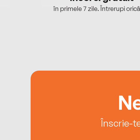
oriunde ești.
în primele 7 zile. Întrerupi oric
Ne
Înscrie-t