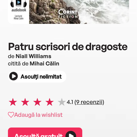
Patru scrisori de dragoste
de
Niall Williams
citită de
Mihai Călin
Asculți nelimitat
4.1
(9 recenzii)
Adaugă la wishlist
Ascultă gratuit