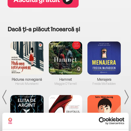
Dacă ți-a plăcut încearcă și
a...
Pădurea norvegiană
Hamnet
Menajera
I
Haruki Murakami
Maggie O'Farrell
Freida McFadden