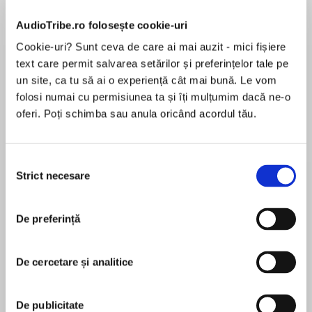
Elita de Argint (Elita
Diavolul se îmbracă de
Migdală
de...
la...
Dani Francis
Lauren Weisberger
Sohn Won-pyung
AudioTribe.ro folosește cookie-uri
Cookie-uri? Sunt ceva de care ai mai auzit - mici fișiere
text care permit salvarea setărilor și preferințelor tale pe
un site, ca tu să ai o experiență cât mai bună. Le vom
Despre
carte
folosi numai cu permisiunea ta și îți mulțumim dacă ne-o
oferi. Poți schimba sau anula oricând acordul tău.
Nicholas Coughlan și Isabel Gore cresc în două
familii irlandeze marcate de tragedii și pierderi.
El poartă povara nebuniei tatălui său, un pictor
Selecția
obsedat de viziunea divină, iar ea trăiește în
Strict necesare
consimțământului
umbra fratelui său genial, distrus de boală.
MAI MULT
Peste ani, drumurile lor se intersectează pe o
Recenzii
insulă bătută de vânt, acolo unde destinul și
De preferință
miracolul par să-i aducă împreună, în ciuda
pierderilor îndurate. Patru scrisori de dragoste
De cercetare și analitice
Splendida
este o poveste tulburătoare despre suferință,
speranță și forța irezistibilă a iubirii adevărate.
Traducere de Dorina Tătăran
De publicitate