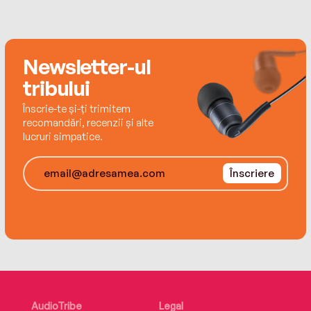
Heaven (1999), Only Say the Word (2005), History
of the Rain (2014, nominalizat la Man Booker Prize)
și This Is Happiness (2019), foarte apreciat de
critici.
Newsletter-ul
tribului
Înscrie-te și-ți trimitem
recomandări, recenzii și alte
lucruri simpatice.
Înscriere
AudioTribe
Legal