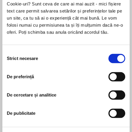
Cookie-uri? Sunt ceva de care ai mai auzit - mici fișiere
text care permit salvarea setărilor și preferințelor tale pe
un site, ca tu să ai o experiență cât mai bună. Le vom
Despre
carte
folosi numai cu permisiunea ta și îți mulțumim dacă ne-o
oferi. Poți schimba sau anula oricând acordul tău.
In this unputdownable, spine-tingling adventure
of a lifetime called “a winner at every level,”*
fourteen-year-old Peak Marcello attempts to be
Selecția
the youngest climber to summit Mount Everest.
Strict necesare
consimțământului
MAI MULT
After Peak Marcello is arrested for scaling a
De preferință
În acest moment nu există recenzii
New York City skyscraper, he's left with two
pentru această carte
choices: wither away in juvenile detention or go
live with his long-lost father, who runs an
De cercetare și analitice
Roland Smith
overseas climbing company.
New York Times best-selling author Roland Smith
De publicitate
But Peak quickly learns that his father's
is the author of nearly thirty young adult novels
renewed interest in him has strings attached.
including Peak, The Edge, Beneath, Above,
Big strings. As owner of Peak Expeditions, he