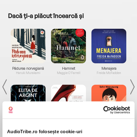
Dacă ți-a plăcut încearcă și
a...
Pădurea norvegiană
Hamnet
Menajera
I
Haruki Murakami
Maggie O'Farrell
Freida McFadden
Elita de Argint (Elita
Diavolul se îmbracă de
Migdală
de...
la...
Dani Francis
Lauren Weisberger
Sohn Won-pyung
AudioTribe.ro folosește cookie-uri