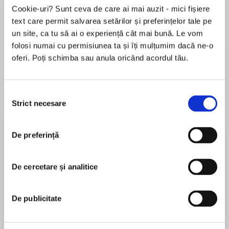
Cookie-uri? Sunt ceva de care ai mai auzit - mici fișiere
text care permit salvarea setărilor și preferințelor tale pe
a...
Pădurea norvegiană
Hamnet
Menajera
I
un site, ca tu să ai o experiență cât mai bună. Le vom
Haruki Murakami
Maggie O'Farrell
Freida McFadden
folosi numai cu permisiunea ta și îți mulțumim dacă ne-o
oferi. Poți schimba sau anula oricând acordul tău.
Selecția
Strict necesare
consimțământului
Elita de Argint (Elita
Diavolul se îmbracă de
Migdală
de...
la...
Dani Francis
Lauren Weisberger
Sohn Won-pyung
De preferință
De cercetare și analitice
Despre
carte
De publicitate
În „Pelerinul rus”, un pelerin necunoscut isi
descrie ratacirile prin Rusia si Siberia pe la