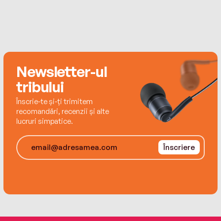
Newsletter-ul
tribului
Înscrie-te și-ți trimitem
recomandări, recenzii și alte
lucruri simpatice.
Înscriere