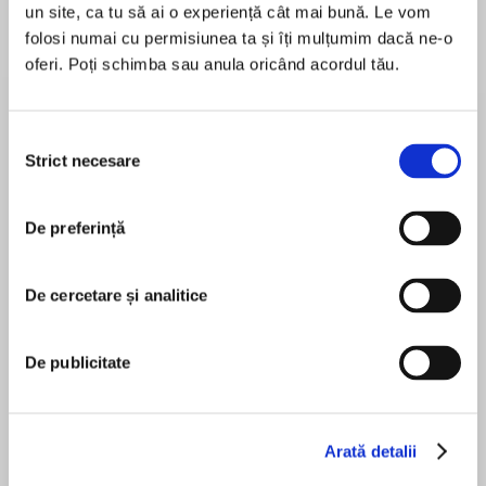
un site, ca tu să ai o experiență cât mai bună. Le vom
folosi numai cu permisiunea ta și îți mulțumim dacă ne-o
oferi. Poți schimba sau anula oricând acordul tău.
Despre
carte
*Radically change the way you think about
Selecția
pressure*
Strict necesare
consimțământului
De preferință
MAI MULT
'Whatever it is you want to improve in your own
În acest moment nu există recenzii
life, this book will help you do it.'
De cercetare și analitice
pentru această carte
RICHIE McCAW, former All Blacks captain
Ceri Evans
De publicitate
Perform Under Pressure will help you not only
survive but thrive in situations that up until now
have been holding you back. Targeting the
Peter Muller
Arată detalii
moments when you are most stressed and