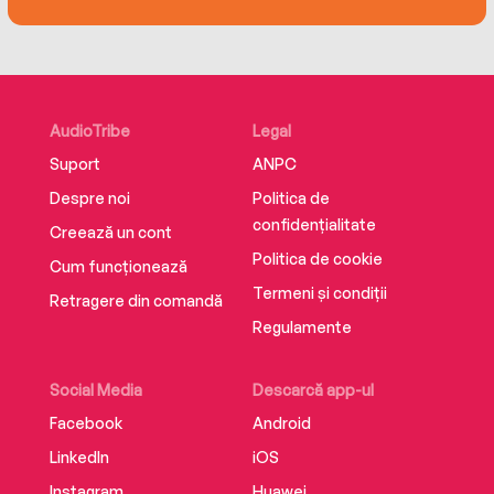
my vision for the team.'
ARSENE WENGER, manager, Arsenal FC, 1996-
2018
AudioTribe
Legal
Suport
ANPC
Despre noi
Politica de
confidențialitate
Creează un cont
Politica de cookie
Cum funcționează
Termeni și condiții
Retragere din comandă
Regulamente
Social Media
Descarcă app-ul
Facebook
Android
LinkedIn
iOS
Instagram
Huawei