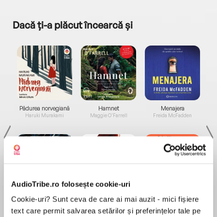
Dacă ți-a plăcut încearcă și
a...
Pădurea norvegiană
Hamnet
Menajera
I
Haruki Murakami
Maggie O'Farrell
Freida McFadden
AudioTribe.ro folosește cookie-uri
Elita de Argint (Elita
Diavolul se îmbracă de
Migdală
Cookie-uri? Sunt ceva de care ai mai auzit - mici fișiere
de...
la...
Dani Francis
Lauren Weisberger
Sohn Won-pyung
text care permit salvarea setărilor și preferințelor tale pe