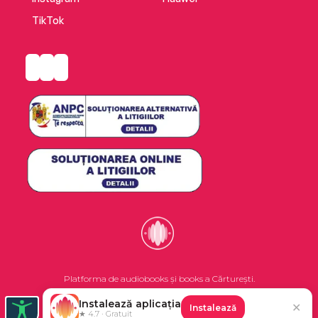
TikTok
Platforma de audiobooks și books a Cărturești.
Instalează aplicația
✕
Instalează
©2026 Nemo EPG SRL. Toate drepturile rezervate.
★ 4.7 · Gratuit