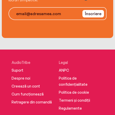
Copyright Lucrare apărută cu acordul COPYRO
– Societate de Gestiune Colectivă a Drepturilor
Înscriere
de Autor.
Toate drepturile asupra acestei ediții în limba
română aparțin CORINT CLASICI AI
LITERATURII, un imprint CORINT BOOKS, str.
Mihai Eminescu nr. 54A, București.
www.edituracorint.ro
Editura Corint
ISBN 9786303611501
AudioTribe
Legal
Suport
ANPC
Despre noi
Politica de
confidențialitate
Creează un cont
Politica de cookie
Cum funcționează
Termeni și condiții
Retragere din comandă
Regulamente