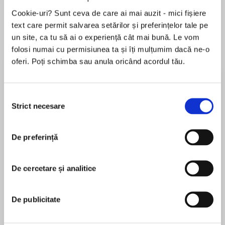
Cookie-uri? Sunt ceva de care ai mai auzit - mici fișiere
Elita de Argint (Elita
Diavolul se îmbracă de
Migdală
de...
la...
Dani Francis
Lauren Weisberger
Sohn Won-pyung
text care permit salvarea setărilor și preferințelor tale pe
un site, ca tu să ai o experiență cât mai bună. Le vom
folosi numai cu permisiunea ta și îți mulțumim dacă ne-o
oferi. Poți schimba sau anula oricând acordul tău.
Despre
carte
Ultimul roman terminat, scris de Jane Austen cu
Selecția
Strict necesare
un an înainte de a muri, Persuasiune urmărește
consimțământului
povestea familiei Elliot – sir Walter și cele trei
fiice ale sale, Elizabeth, Anne și Mary. După
De preferință
moartea soției, sir Walter începe să piardă ușor-
MAI MULT
ușor controlul cheltuielilor vieții fastuoase pe
În acest moment nu există recenzii
care o duce, ajungând în cele din urmă să fie
De cercetare și analitice
pentru această carte
nevoit să renunțe la stilul de viață obișnuit. Cu
aceste cheltuieli foarte mari și două fete încă
De publicitate
nemăritate, sir Elliot este sfătuit să dea în
arendă domeniul Kellynch; se mută la Bath,
Jane Austen