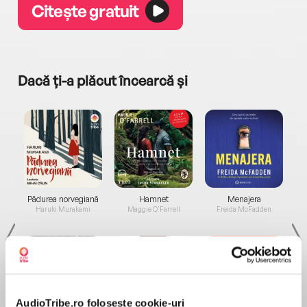
Citește gratuit
Dacă ți-a plăcut încearcă și
a...
Pădurea norvegiană
Hamnet
Menajera
I
Haruki Murakami
Maggie O'Farrell
Freida McFadden
AudioTribe.ro folosește cookie-uri