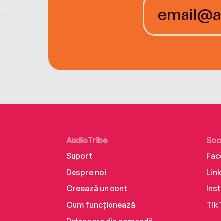
AudioTribe
Soc
Suport
Fac
Despre noi
Lin
Creează un cont
Ins
Cum funcționează
Tik
Retragere din comandă