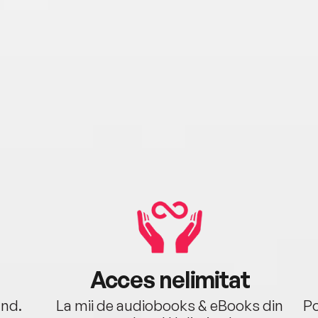
Acces nelimitat
ând.
La mii de audiobooks & eBooks din
Po