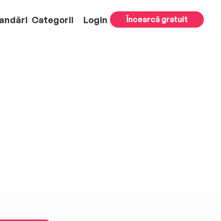
andări
Categorii
Login
Încearcă gratuit