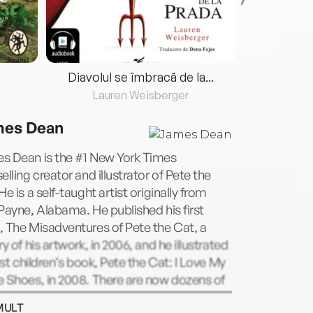
Diavolul se îmbracă de la...
Lauren Weisberger
Fre
es Dean
s Dean is the #1 New York Times
elling creator and illustrator of Pete the
He is a self-taught artist originally from
Payne, Alabama. He published his first
 The Misadventures of Pete the Cat, a
ry of his artwork, in 2006, and he illustrated
irst children’s book, Pete the Cat: I Love My
 Shoes, in 2008. There are now dozens of
shed Pete the Cat titles, all inspired by
MULT