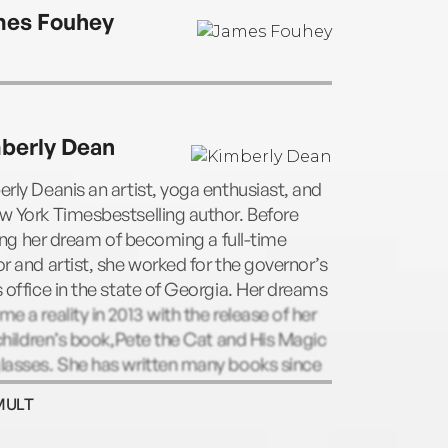
’s real-life rescue pet.
es Fouhey
berly Dean
rly Deanis an artist, yoga enthusiast, and
 York Timesbestselling author. Before
lling her dream of becoming a full-time
r and artist, she worked for the governor’s
 office in the state of Georgia. Her dreams
e a reality in 2013 with the release of her
 children’s book,Pete the Cat and His Magic
lasses. She has written many books since
 including the Willow and Oliver series.
MULT
rly lives in Georgia with her dog, Gypsy,
cat, Phoebe.