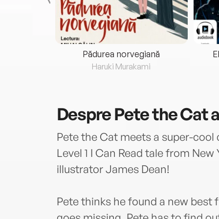
eria...
Pădurea norvegiană
E
ris
Haruki Murakami
Despre
Pete the Cat a
Pete the Cat meets a super-cool ca
Level 1 I Can Read tale from New 
illustrator James Dean!
Pete thinks he found a new best f
goes missing, Pete has to find ou