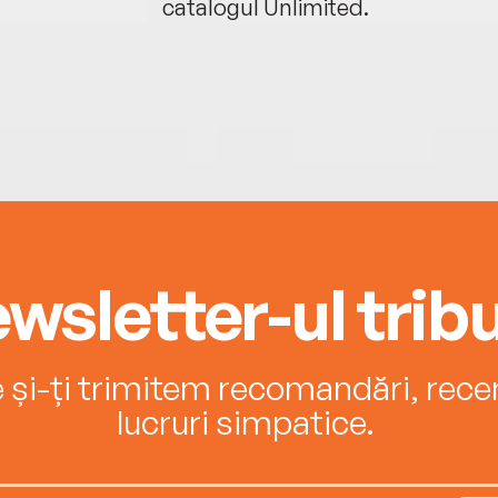
catalogul Unlimited.
wsletter-ul tribu
e și-ți trimitem recomandări, recenz
lucruri simpatice.