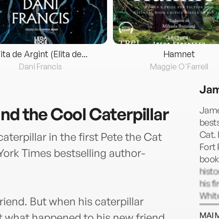
lita de Argint (Elita de...
Hamnet
Dani Francis
Maggie O'Farrell
Jam
nd the Cool Caterpillar
Jame
bests
Cat. 
terpillar in the first Pete the Cat
Fort 
York Times bestselling author-
book,
histo
his f
White
riend. But when his caterpillar
publi
MAI 
t what happened to his new friend.