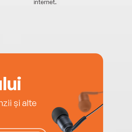
internet.
lui
ii și alte