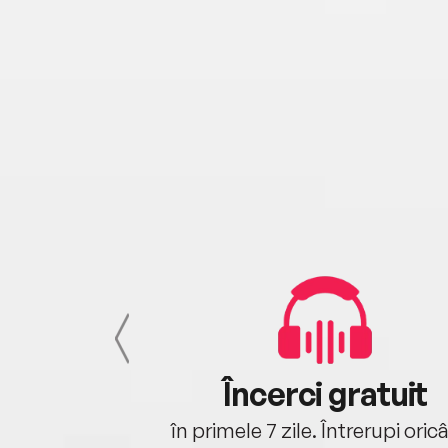
cu tine
Încerci gratuit
oriunde ești.
în primele 7 zile. Întrerupi oric