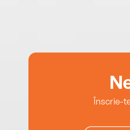
Ne
Înscrie-t