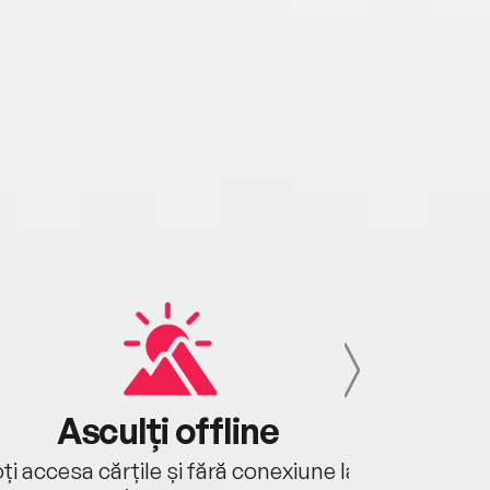
Asculți offline
Aj
ți accesa cărțile și fără conexiune la
Ascultă a