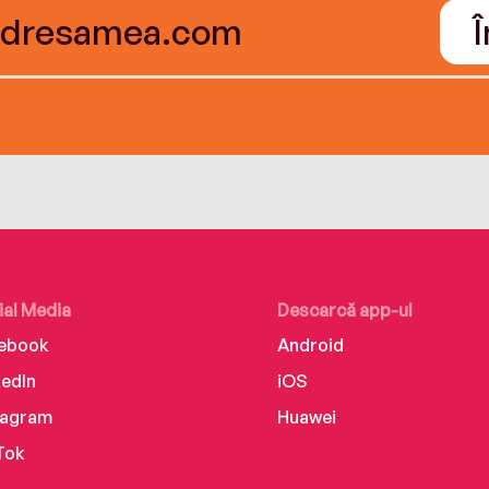
ial Media
Descarcă app-ul
ebook
Android
kedIn
iOS
tagram
Huawei
Tok