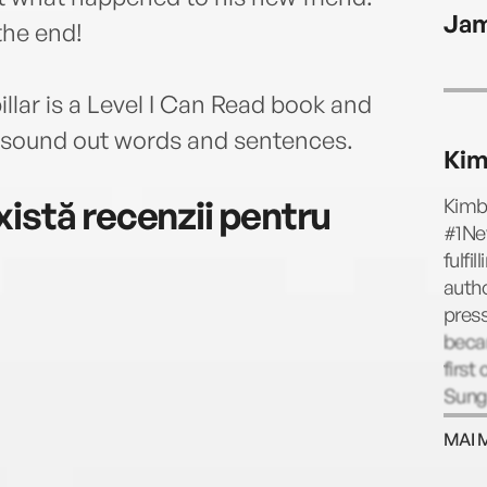
James
Jam
 the end!
llar is a Level I Can Read book and
to sound out words and sentences.
Kim
istă recenzii pentru
Kimbe
#1New
fulfi
autho
press
becam
first
Sung
then,
MAI 
Kimbe
and 