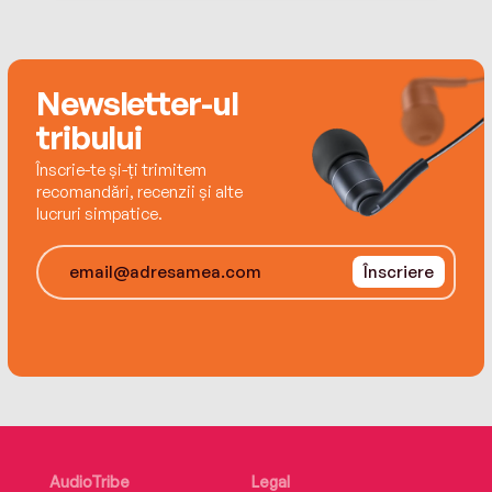
Kimberly lives in Georgia with her dog, Gypsy, and
cat, Phoebe.
Newsletter-ul
tribului
Înscrie-te și-ți trimitem
recomandări, recenzii și alte
lucruri simpatice.
Înscriere
AudioTribe
Legal