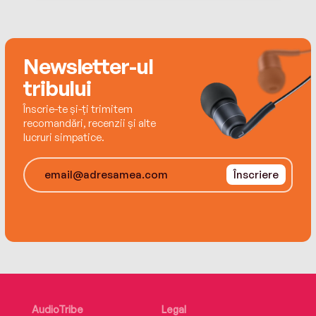
Kimberly lives in Georgia with her dog, Gypsy, and
cat, Phoebe.
Newsletter-ul
tribului
Înscrie-te și-ți trimitem
recomandări, recenzii și alte
lucruri simpatice.
Înscriere
AudioTribe
Legal