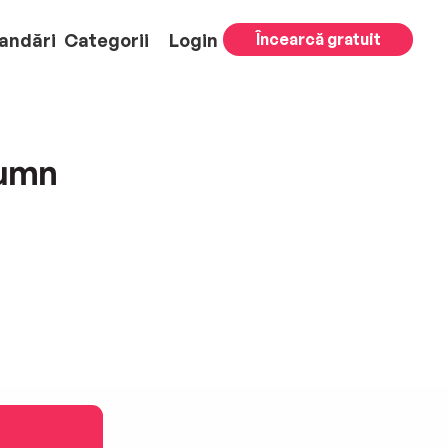
andări
Categorii
Login
Încearcă gratuit
tumn