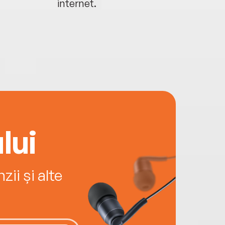
internet.
lui
ii și alte