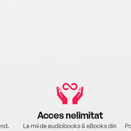
Acces nelimitat
ând.
La mii de audiobooks & eBooks din
Po