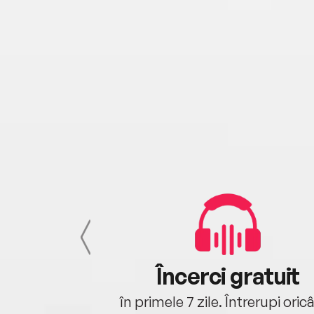
cu tine
Încerci gratuit
oriunde ești.
în primele 7 zile. Întrerupi oric