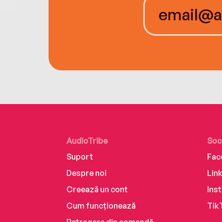
AudioTribe
Soc
Suport
Fac
Despre noi
Lin
Creează un cont
Ins
Cum funcționează
Tik
Retragere din comandă