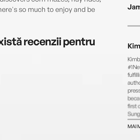
James
Jam
there's so much to enjoy and be
istă recenzii pentru
Kim
Kimbe
#1New
fulfi
autho
press
becam
first
Sung
then,
MAI 
Kimbe
and 