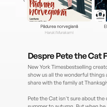
eria...
Pădurea norvegiană
E
ris
Haruki Murakami
Despre
Pete the Cat F
New York Timesbestselling crea
show us all the wonderful things
share with the family at Thanksgi
Pete the Cat isn't sure about th
summer to autumn. But when he d