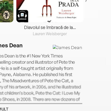
Diavolul se îmbracă de la...
Lauren Weisberger
Fre
es Dean
s Dean is the #1 New York Times
elling creator and illustrator of Pete the
He is a self-taught artist originally from
Payne, Alabama. He published his first
 The Misadventures of Pete the Cat, a
ry of his artwork, in 2006, and he illustrated
irst children’s book, Pete the Cat: I Love My
 Shoes, in 2008. There are now dozens of
shed Pete the Cat titles, all inspired by
MULT