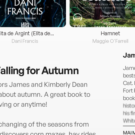
lita de Argint (Elita de...
Hamnet
Dani Francis
Maggie O'Farrell
Jam
alling for Autumn
Jame
bests
Cat. 
tors James and Kimberly Dean
Fort 
 about autumn. A great book to
book,
ving or anytime!
histo
his f
White
e changing of the seasons from
publi
MAI 
iscovers corn mazes, hay rides,