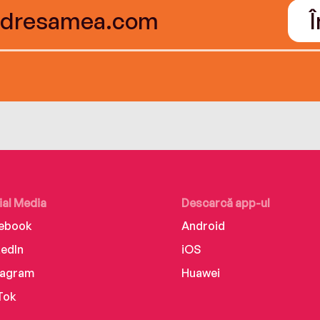
ial Media
Descarcă app-ul
ebook
Android
kedIn
iOS
tagram
Huawei
Tok