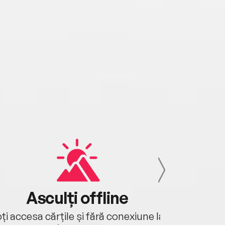
Asculți offline
Aj
ți accesa cărțile și fără conexiune la
Ascultă a