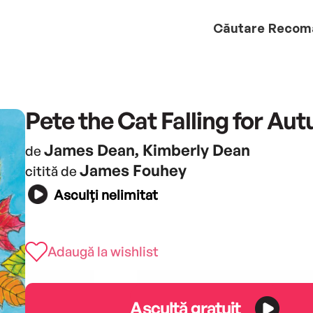
Căutare
Recom
Pete the Cat Falling for Au
James Dean, Kimberly Dean
de
James Fouhey
citită de
Asculți nelimitat
Adaugă la wishlist
Ascultă gratuit