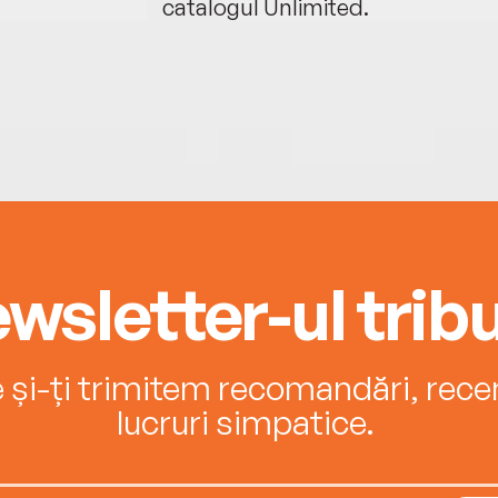
catalogul Unlimited.
wsletter-ul tribu
e și-ți trimitem recomandări, recenz
lucruri simpatice.