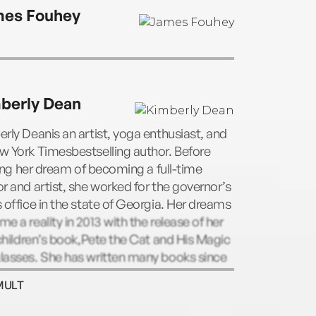
’s real-life rescue pet.
es Fouhey
berly Dean
rly Deanis an artist, yoga enthusiast, and
 York Timesbestselling author. Before
lling her dream of becoming a full-time
r and artist, she worked for the governor’s
 office in the state of Georgia. Her dreams
e a reality in 2013 with the release of her
 children’s book,Pete the Cat and His Magic
lasses. She has written many books since
 including the Willow and Oliver series.
MULT
rly lives in Georgia with her dog, Gypsy,
cat, Phoebe.