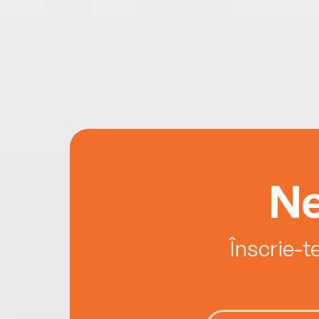
Ne
Înscrie-t